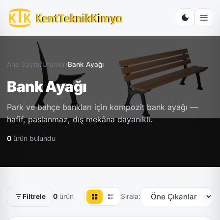
Ana Sayfa
/
Ürünler
/
Bank Ayağı
Bank Ayağı
Park ve bahçe bankları için kompozit bank ayağı —
hafif, paslanmaz, dış mekâna dayanıklı.
0
ürün bulundu
0
ürün
Sırala:
Filtrele