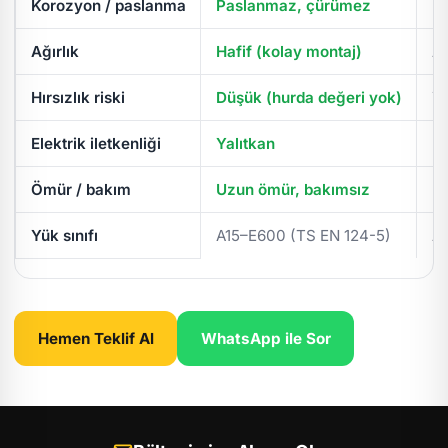
Korozyon / paslanma
Paslanmaz, çürümez
Pa
Ağırlık
Hafif (kolay montaj)
Ağ
Hırsızlık riski
Düşük (hurda değeri yok)
Yü
Elektrik iletkenliği
Yalıtkan
İl
Ömür / bakım
Uzun ömür, bakımsız
Pe
Yük sınıfı
A15–E600 (TS EN 124-5)
A
Hemen Teklif Al
WhatsApp ile Sor