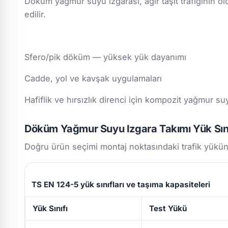
Döküm yağmur suyu ızgarası, ağır taşıt trafiğinin
edilir.
Sfero/pik döküm — yüksek yük dayanımı
Cadde, yol ve kavşak uygulamaları
Hafiflik ve hırsızlık direnci için kompozit yağmur suyu
Döküm Yağmur Suyu Izgara Takımı Yük Sını
Doğru ürün seçimi montaj noktasındaki trafik yükün
TS EN 124-5 yük sınıfları ve taşıma kapasiteleri
Yük Sınıfı
Test Yükü