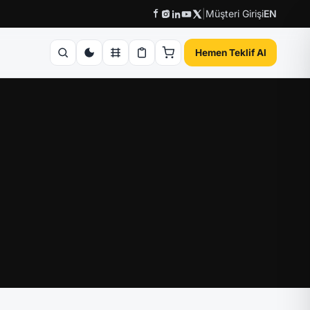
|
Müşteri Girişi
EN
Hemen Teklif Al