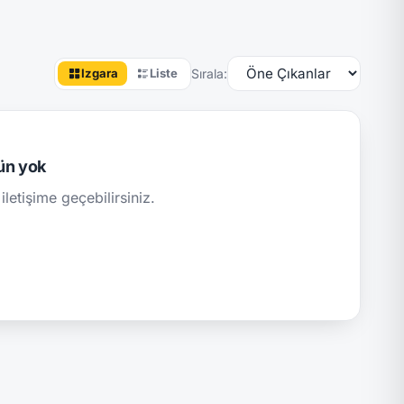
Sırala:
Izgara
Liste
ün yok
iletişime geçebilirsiniz.