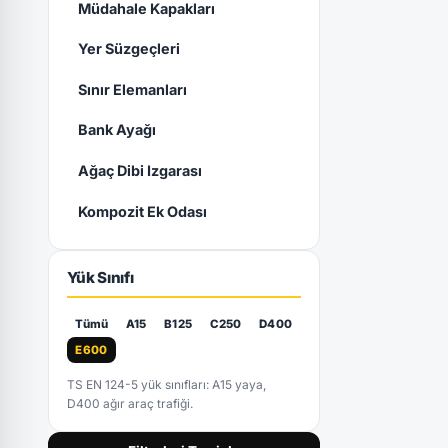
Müdahale Kapakları
Yer Süzgeçleri
Sınır Elemanları
Bank Ayağı
Ağaç Dibi Izgarası
Kompozit Ek Odası
Yük Sınıfı
Tümü
A15
B125
C250
D400
E600
TS EN 124-5 yük sınıfları: A15 yaya,
D400 ağır araç trafiği.