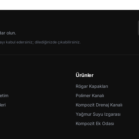
dar olun.
ı kabul edersiniz; dilediğinizde çıkabilirsiniz.
Ürünler
Rögar Kapakları
retim
Polimer Kanalı
eri
Kompozit Drenaj Kanalı
Yağmur Suyu Izgarası
Kompozit Ek Odası