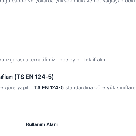
 olduğu cadde ve yollarda yüksek mukavemet sağlayan dökü
 ızgarası alternatifimizi inceleyin. Teklif alın.
fları (TS EN 124-5)
e göre yapılır.
TS EN 124-5
standardına göre yük sınıfları:
Kullanım Alanı