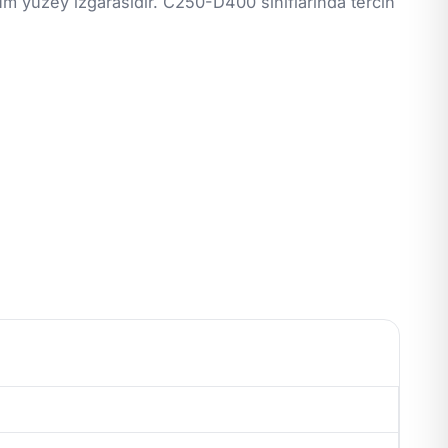
m yüzey ızgarasıdır. C250-D400 sınıflarında tercih