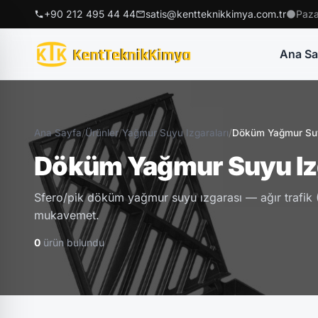
+90 212 495 44 44
satis@kentteknikkimya.com.tr
Paza
Ana Sa
Ana Sayfa
/
Ürünler
/
Yağmur Suyu Izgaraları
/
Döküm Yağmur Suy
Döküm Yağmur Suyu Iz
Sfero/pik döküm yağmur suyu ızgarası — ağır trafik
mukavemet.
0
ürün bulundu