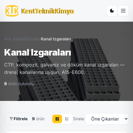
Ana Sayfa
/
Ürünler
/
Kanal Izgaraları
Kanal Izgaraları
CTP, kompozit, galvaniz ve döküm kanal ızgaraları —
drenaj kanallarına uygun, A15-E600.
9
ürün bulundu
9
ürün
Sırala:
Filtrele