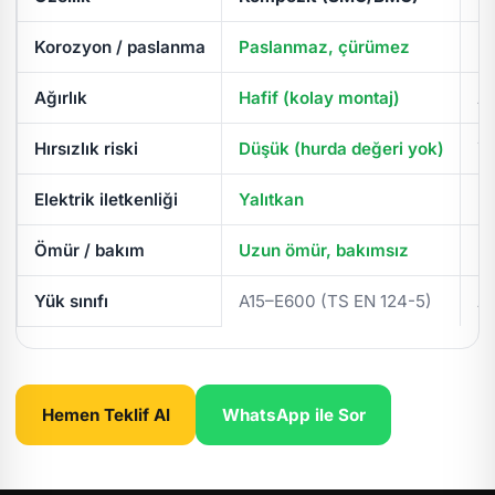
Korozyon / paslanma
Paslanmaz, çürümez
Pa
Ağırlık
Hafif (kolay montaj)
Ağ
Hırsızlık riski
Düşük (hurda değeri yok)
Yü
Elektrik iletkenliği
Yalıtkan
İl
Ömür / bakım
Uzun ömür, bakımsız
Pe
Yük sınıfı
A15–E600 (TS EN 124-5)
A
Hemen Teklif Al
WhatsApp ile Sor