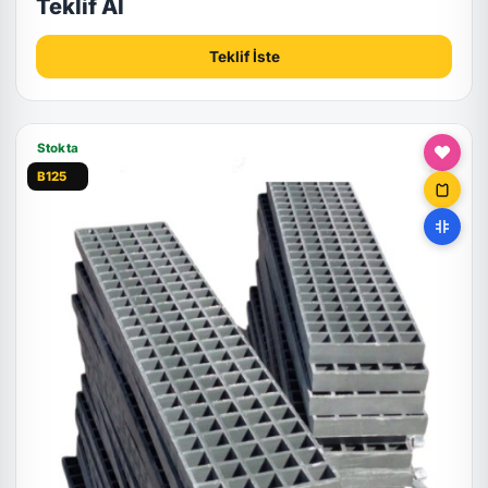
Teklif Al
Teklif İste
Stokta
B125