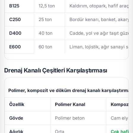
B125
12,5 ton
Kaldırım, otopark, hafif araç t
C250
25 ton
Bordür kenarı, banket, akarya
D400
40 ton
Cadde, yol ve ağır taşıt güzer
E600
60 ton
Liman, lojistik, ağır sanayi sa
Drenaj Kanalı Çeşitleri Karşılaştırması
Polimer, kompozit ve döküm drenaj kanalı karşılaştırmas
Özellik
Polimer Kanal
Kompozit 
Gövde
Polimer beton
Cam elyaf
Ağırlık
Orta
Çok hafif