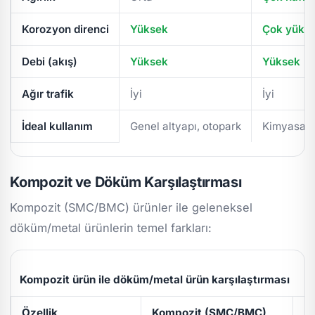
Korozyon direnci
Yüksek
Çok yüks
Debi (akış)
Yüksek
Yüksek
Ağır trafik
İyi
İyi
İdeal kullanım
Genel altyapı, otopark
Kimyasal/
Kompozit ve Döküm Karşılaştırması
Kompozit (SMC/BMC) ürünler ile geleneksel
döküm/metal ürünlerin temel farkları:
Kompozit ürün ile döküm/metal ürün karşılaştırması
Özellik
Kompozit (SMC/BMC)
D