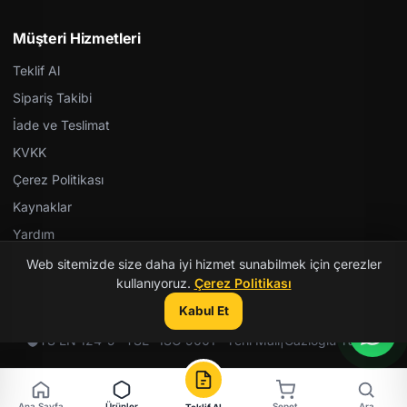
Müşteri Hizmetleri
Teklif Al
Sipariş Takibi
İade ve Teslimat
KVKK
Çerez Politikası
Kaynaklar
Yardım
Web sitemizde size daha iyi hizmet sunabilmek için çerezler
kullanıyoruz.
Çerez Politikası
Kabul Et
© 2026 Kent Teknik Kimya. Tüm hakları saklıdır.
TS EN 124-5 · TSE · ISO 9001 · Yerli Malı
|
Gazioğlu Yazılım
Ana Sayfa
Ürünler
Sepet
Ara