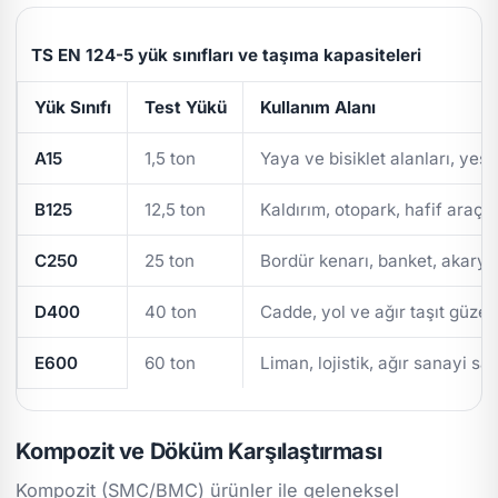
TS EN 124-5 yük sınıfları ve taşıma kapasiteleri
Yük Sınıfı
Test Yükü
Kullanım Alanı
A15
1,5 ton
Yaya ve bisiklet alanları, yeşi
B125
12,5 ton
Kaldırım, otopark, hafif araç t
C250
25 ton
Bordür kenarı, banket, akarya
D400
40 ton
Cadde, yol ve ağır taşıt güzer
E600
60 ton
Liman, lojistik, ağır sanayi sa
Kompozit ve Döküm Karşılaştırması
Kompozit (SMC/BMC) ürünler ile geleneksel