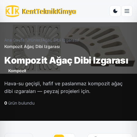
Ana Sayfa
/
Ürünler
/
Ağaç Dibi Izgarası
/
Kompozit Ağaç Dibi Izgarası
Kompozit Ağaç Dibi Izgarası
Kompozit
Hava-su geçişli, hafif ve paslanmaz kompozit ağaç
dibi ızgaraları — peyzaj projeleri için.
0
ürün bulundu