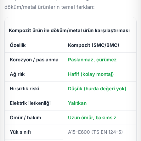
döküm/metal ürünlerin temel farkları:
Kompozit ürün ile döküm/metal ürün karşılaştırması
Özellik
Kompozit (SMC/BMC)
D
Korozyon / paslanma
Paslanmaz, çürümez
Pa
Ağırlık
Hafif (kolay montaj)
Ağ
Hırsızlık riski
Düşük (hurda değeri yok)
Yü
Elektrik iletkenliği
Yalıtkan
İl
Ömür / bakım
Uzun ömür, bakımsız
Pe
Yük sınıfı
A15–E600 (TS EN 124-5)
A