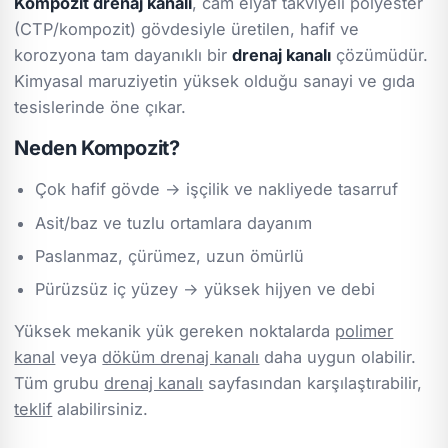
Kompozit drenaj kanalı
, cam elyaf takviyeli polyester
(CTP/kompozit) gövdesiyle üretilen, hafif ve
korozyona tam dayanıklı bir
drenaj kanalı
çözümüdür.
Kimyasal maruziyetin yüksek olduğu sanayi ve gıda
tesislerinde öne çıkar.
Neden Kompozit?
Çok hafif gövde → işçilik ve nakliyede tasarruf
Asit/baz ve tuzlu ortamlara dayanım
Paslanmaz, çürümez, uzun ömürlü
Pürüzsüz iç yüzey → yüksek hijyen ve debi
Yüksek mekanik yük gereken noktalarda
polimer
kanal
veya
döküm drenaj kanalı
daha uygun olabilir.
Tüm grubu
drenaj kanalı
sayfasından karşılaştırabilir,
teklif
alabilirsiniz.