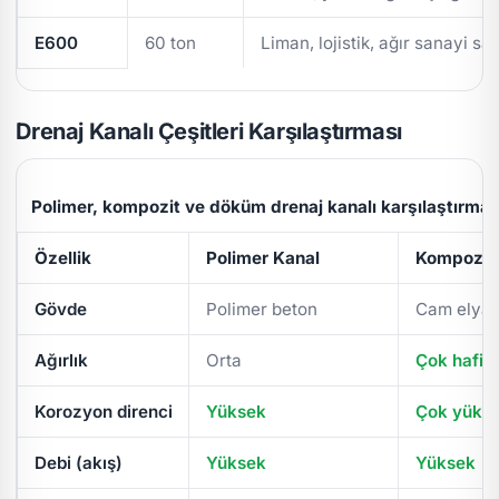
E600
60 ton
Liman, lojistik, ağır sanayi sa
Drenaj Kanalı Çeşitleri Karşılaştırması
Polimer, kompozit ve döküm drenaj kanalı karşılaştırmas
Özellik
Polimer Kanal
Kompozit 
Gövde
Polimer beton
Cam elyaf
Ağırlık
Orta
Çok hafif
Korozyon direnci
Yüksek
Çok yüks
Debi (akış)
Yüksek
Yüksek