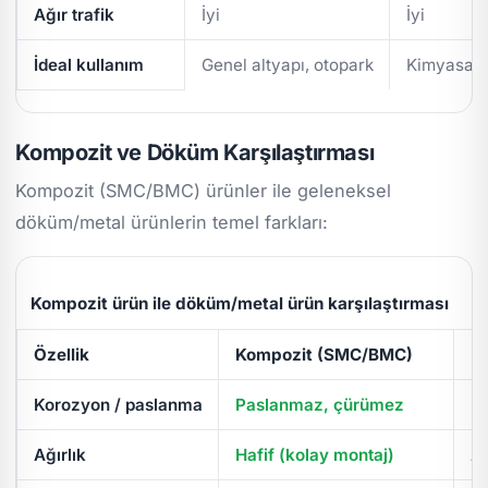
Ağır trafik
İyi
İyi
İdeal kullanım
Genel altyapı, otopark
Kimyasal/
Kompozit ve Döküm Karşılaştırması
Kompozit (SMC/BMC) ürünler ile geleneksel
döküm/metal ürünlerin temel farkları:
Kompozit ürün ile döküm/metal ürün karşılaştırması
Özellik
Kompozit (SMC/BMC)
D
Korozyon / paslanma
Paslanmaz, çürümez
Pa
Ağırlık
Hafif (kolay montaj)
Ağ