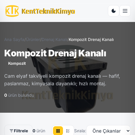
Ana Sayfa
/
Ürünler
/
Drenaj Kanalı
/
Kompozit Drenaj Kanalı
Kompozit Drenaj Kanalı
Kompozit
Cam elyaf takviyeli kompozit drenaj kanalı — hafif,
paslanmaz, kimyasala dayanıklı; hızlı montaj.
0
ürün bulundu
0
ürün
Sırala:
Filtrele