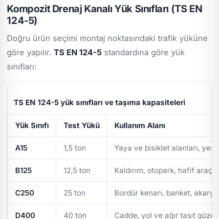
Kompozit Drenaj Kanalı Yük Sınıfları (TS EN
124-5)
Doğru ürün seçimi montaj noktasındaki trafik yüküne
göre yapılır.
TS EN 124-5
standardına göre yük
sınıfları:
TS EN 124-5 yük sınıfları ve taşıma kapasiteleri
Yük Sınıfı
Test Yükü
Kullanım Alanı
A15
1,5 ton
Yaya ve bisiklet alanları, yeşi
B125
12,5 ton
Kaldırım, otopark, hafif araç t
C250
25 ton
Bordür kenarı, banket, akarya
D400
40 ton
Cadde, yol ve ağır taşıt güzer