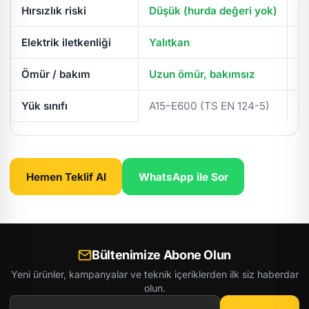
Hırsızlık riski
Düşük (hurda değeri yok)
Yü
Elektrik iletkenliği
Yalıtkan
İl
Ömür / bakım
Uzun ömür, bakımsız
Pe
Yük sınıfı
A15–E600 (TS EN 124-5)
A
Hemen Teklif Al
WhatsApp ile Sor
Bültenimize Abone Olun
Yeni ürünler, kampanyalar ve teknik içeriklerden ilk siz haberdar
olun.