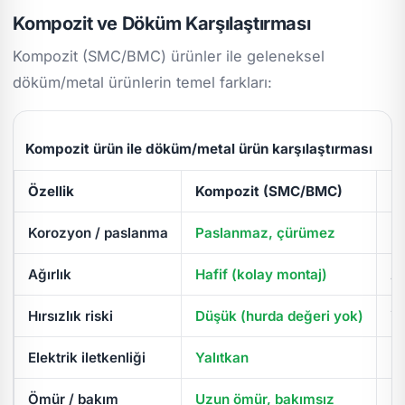
Kompozit ve Döküm Karşılaştırması
Kompozit (SMC/BMC) ürünler ile geleneksel
döküm/metal ürünlerin temel farkları:
Kompozit ürün ile döküm/metal ürün karşılaştırması
Özellik
Kompozit (SMC/BMC)
D
Korozyon / paslanma
Paslanmaz, çürümez
Pa
Ağırlık
Hafif (kolay montaj)
Ağ
Hırsızlık riski
Düşük (hurda değeri yok)
Yü
Elektrik iletkenliği
Yalıtkan
İl
Ömür / bakım
Uzun ömür, bakımsız
Pe