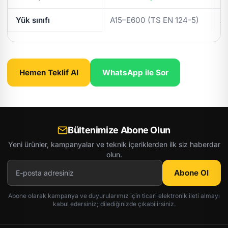
Yük sınıfı
A15–E600 (TS EN 124-5)
A
Hemen Teklif Al
WhatsApp ile Sor
Bültenimize Abone Olun
Yeni ürünler, kampanyalar ve teknik içeriklerden ilk siz haberdar
olun.
Abone Ol
Abone olarak kampanya ve duyurularımız için ticari elektronik ileti almayı
kabul edersiniz; dilediğinizde çıkabilirsiniz.