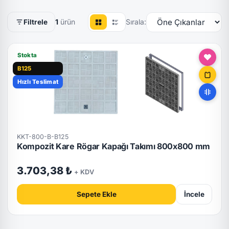
1
ürün
Sırala:
Filtrele
Stokta
B125
Hızlı Teslimat
KKT-800-B-B125
Kompozit Kare Rögar Kapağı Takımı 800x800 mm
3.703,38 ₺
+ KDV
Sepete Ekle
İncele