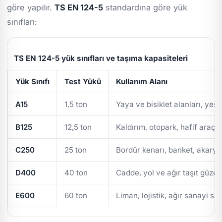
göre yapılır.
TS EN 124-5
standardına göre yük
sınıfları:
TS EN 124-5 yük sınıfları ve taşıma kapasiteleri
Yük Sınıfı
Test Yükü
Kullanım Alanı
A15
1,5 ton
Yaya ve bisiklet alanları, yeşi
B125
12,5 ton
Kaldırım, otopark, hafif araç t
C250
25 ton
Bordür kenarı, banket, akarya
D400
40 ton
Cadde, yol ve ağır taşıt güzer
E600
60 ton
Liman, lojistik, ağır sanayi sa