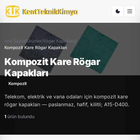
Ana Sayfa
/
Ürünler
/
Rögar Kapakları
/
Kompozit Kare Rögar Kapakları
Kompozit Kare Rögar
Kapakları
Kompozit
Telekom, elektrik ve vana odaları için kompozit kare
rögar kapakları — paslanmaz, hafif, kilitli; A15-D400.
1
ürün bulundu