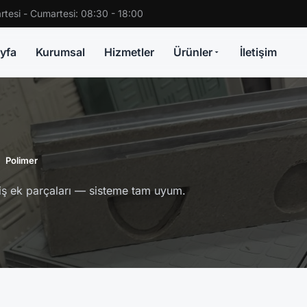
rtesi - Cumartesi: 08:30 - 18:00
yfa
Kurumsal
Hizmetler
Ürünler
İletişim
Polimer
eçiş ek parçaları — sisteme tam uyum.