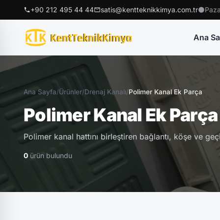
+90 212 495 44 44
satis@kentteknikkimya.com.tr
Paza
Ana Sa
Ana Sayfa
/
Ürünler
/
Drenaj Kanalı
/
Polimer Kanal Ek Parça
Polimer Kanal Ek Parça
Polimer kanal hattını birleştiren bağlantı, köşe ve g
0
ürün bulundu