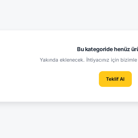
Bu kategoride henüz ür
Yakında eklenecek. İhtiyacınız için bizimle 
Teklif Al