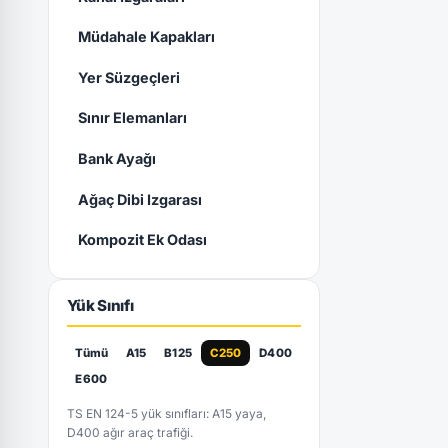
Müdahale Kapakları
Yer Süzgeçleri
Sınır Elemanları
Bank Ayağı
Ağaç Dibi Izgarası
Kompozit Ek Odası
Yük Sınıfı
Tümü
A15
B125
C250
D400
E600
TS EN 124-5 yük sınıfları: A15 yaya,
D400 ağır araç trafiği.