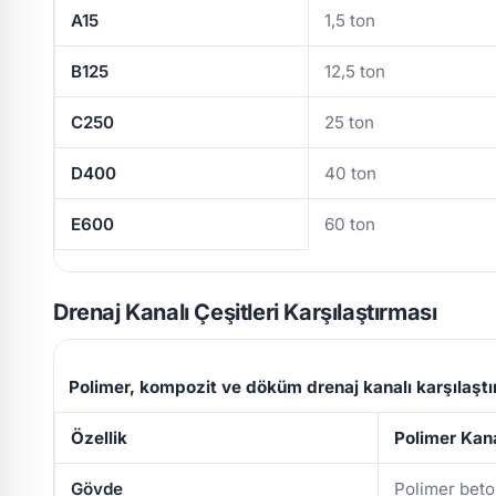
A15
1,5 ton
B125
12,5 ton
C250
25 ton
D400
40 ton
E600
60 ton
Drenaj Kanalı Çeşitleri Karşılaştırması
Polimer, kompozit ve döküm drenaj kanalı karşılaşt
Özellik
Polimer Kan
Gövde
Polimer bet