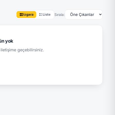
Sırala:
Izgara
Liste
ün yok
iletişime geçebilirsiniz.