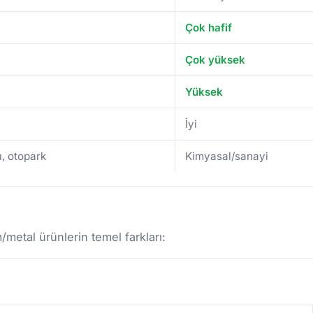
Çok hafif
Çok yüksek
Yüksek
İyi
ı, otopark
Kimyasal/sanayi
etal ürünlerin temel farkları: