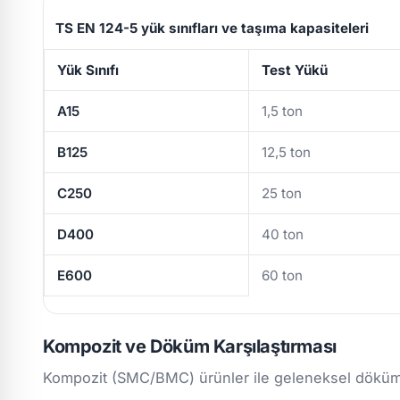
TS EN 124-5 yük sınıfları ve taşıma kapasiteleri
Yük Sınıfı
Test Yükü
A15
1,5 ton
B125
12,5 ton
C250
25 ton
D400
40 ton
E600
60 ton
Kompozit ve Döküm Karşılaştırması
Kompozit (SMC/BMC) ürünler ile geleneksel döküm/m