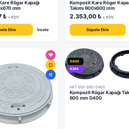
Kare Rögar Kapağı
Kompozit Kare Rögar Kapa
70x670 mm
Takımı 600x600 mm
7 ₺
2.353,00 ₺
+ KDV
+ KDV
ete Ekle
İncele
Sepete Ekle
Stokta
D400
Kilitli
KKT-600-69D-D400
Kompozit Rögar Kapağı Tak
600 mm D400