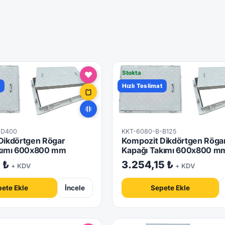
Stokta
t
Hızlı Teslimat
-D400
KKT-6080-B-B125
Dikdörtgen Rögar
Kompozit Dikdörtgen Röga
kımı 600x800 mm
Kapağı Takımı 600x800 m
1 ₺
3.254,15 ₺
+ KDV
+ KDV
ete Ekle
İncele
Sepete Ekle