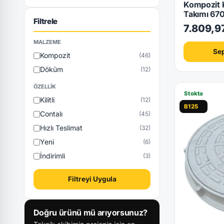
Kompozit 
Takımı 6
Filtrele
7.809,9
MALZEME
Sep
Kompozit
(46)
Döküm
(12)
ÖZELLIK
Stokta
Kilitli
(12)
B125
Contalı
(45)
Hızlı Teslimat
(32)
Yeni
(6)
İndirimli
(3)
Filtreyi Uygula
Doğru ürünü mü arıyorsunuz?