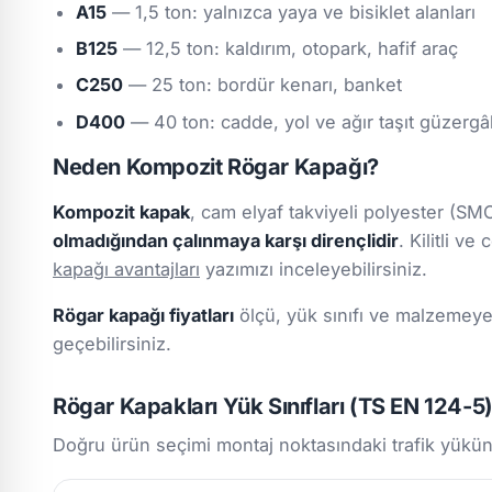
A15
— 1,5 ton: yalnızca yaya ve bisiklet alanları
B125
— 12,5 ton: kaldırım, otopark, hafif araç
C250
— 25 ton: bordür kenarı, banket
D400
— 40 ton: cadde, yol ve ağır taşıt güzergâ
Neden Kompozit Rögar Kapağı?
Kompozit kapak
, cam elyaf takviyeli polyester (S
olmadığından çalınmaya karşı dirençlidir
. Kilitli v
kapağı avantajları
yazımızı inceleyebilirsiniz.
Rögar kapağı fiyatları
ölçü, yük sınıfı ve malzemeye 
geçebilirsiniz.
Rögar Kapakları Yük Sınıfları (TS EN 124-5
Doğru ürün seçimi montaj noktasındaki trafik yükün