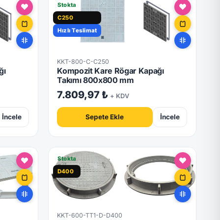
Stokta
C250
Hızlı Teslimat
KKT-800-C-C250
ğı
Kompozit Kare Rögar Kapağı
Takımı 800x800 mm
7.809,97 ₺
+ KDV
İncele
Sepete Ekle
İncele
Stokta
D400
KKT-600-TT1-D-D400