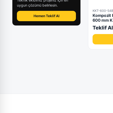
Teknik ekibimiz projeniz için en
uygun çözümü belirlesin.
KKT-600-54B
Kompozit 
Hemen Teklif Al
600 mm Kal
Teklif A