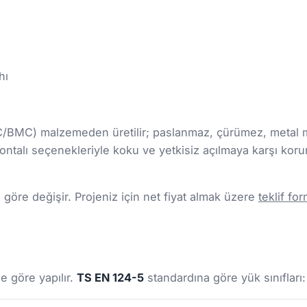
hı
MC/BMC) malzemeden üretilir; paslanmaz, çürümez, metal m
e contalı seçenekleriyle koku ve yetkisiz açılmaya karşı koru
göre değişir. Projeniz için net fiyat almak üzere
teklif f
)
e göre yapılır.
TS EN 124-5
standardına göre yük sınıfları: