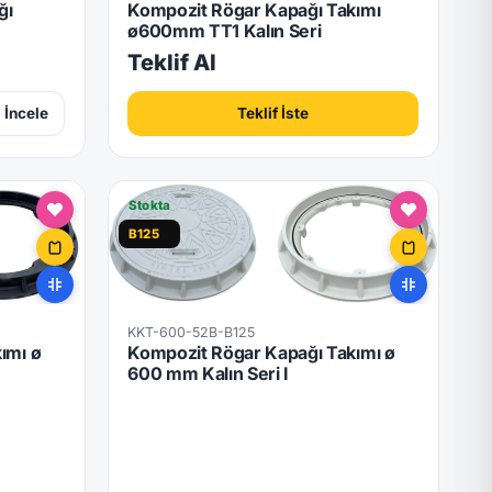
ğı
Kompozit Rögar Kapağı Takımı
ø600mm TT1 Kalın Seri
Teklif Al
İncele
Teklif İste
Stokta
B125
KKT-600-52B-B125
ımı ø
Kompozit Rögar Kapağı Takımı ø
600 mm Kalın Seri I