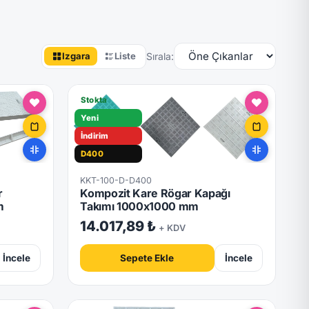
Sırala:
Izgara
Liste
Stokta
Yeni
İndirim
D400
Hızlı Teslimat
KKT-100-D-D400
Kilitli
r
Kompozit Kare Rögar Kapağı
m
Takımı 1000x1000 mm
14.017,89 ₺
+ KDV
İncele
Sepete Ekle
İncele