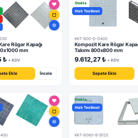
Stokta
Hızlı Teslimat
t
C250
KKT-800-D-D400
Kare Rögar Kapağı
Kompozit Kare Rögar Kapa
000x1000 mm
Takımı 800x800 mm
5 ₺
9.612,27 ₺
+ KDV
+ KDV
ete Ekle
İncele
Sepete Ekle
Stokta
t
Hızlı Teslimat
D400
KKT-6060-B-B125