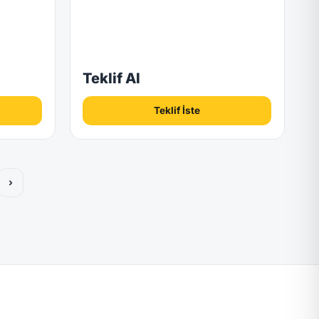
Teklif Al
Teklif İste
›