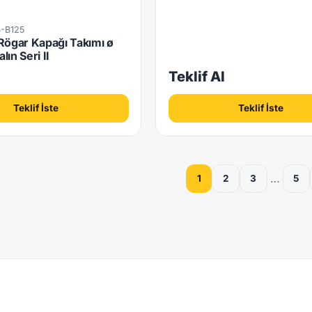
-B125
Rögar Kapağı Takımı ø
ın Seri II
l
Teklif Al
Teklif İste
Teklif İste
…
1
2
3
5