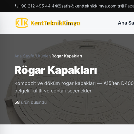
+90 212 495 44 44
satis@kentteknikkimya.com.tr
Paza
Ana Sa
Ana Sayfa
/
Ürünler
/
Rögar Kapakları
Rögar Kapakları
Kompozit ve döküm rögar kapakları — A15’ten D400’e
belgeli, kilitli ve contalı seçenekler.
58
ürün bulundu