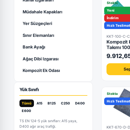
Stokta
Yeni
Müdahale Kapakları
İndirim
Yer Süzgeçleri
Hızlı Teslima
Kilitli
Sınır Elemanları
KKT-100-C-
Kompozit 
Takımı 1
Bank Ayağı
9.912,6
Ağaç Dibi Izgarası
Sep
Kompozit Ek Odası
Yük Sınıfı
Stokta
Hızlı Teslima
Tümü
A15
B125
C250
D400
E600
TS EN 124-5 yük sınıfları: A15 yaya,
D400 ağır araç trafiği.
KKT-670-D-