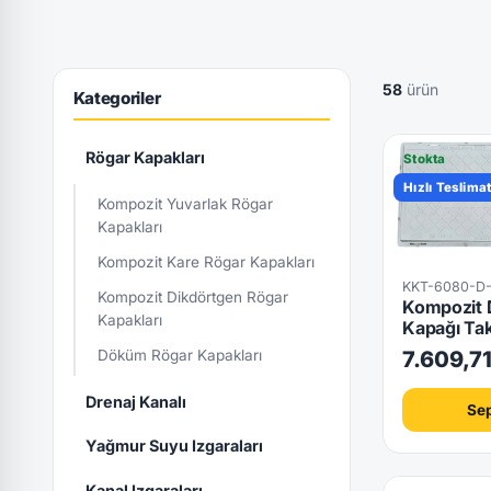
58
ürün
Kategoriler
Rögar Kapakları
Stokta
Hızlı Teslima
Kompozit Yuvarlak Rögar
Kapakları
Kompozit Kare Rögar Kapakları
KKT-6080-D
Kompozit Dikdörtgen Rögar
Kompozit 
Kapakları
Kapağı Ta
Döküm Rögar Kapakları
7.609,7
Drenaj Kanalı
Sep
Yağmur Suyu Izgaraları
Kanal Izgaraları