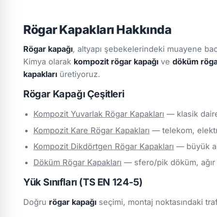
Rögar Kapakları Hakkında
Rögar kapağı
, altyapı şebekelerindeki muayene baca
Kimya olarak
kompozit rögar kapağı
ve
döküm röga
kapakları
üretiyoruz.
Rögar Kapağı Çeşitleri
Kompozit Yuvarlak Rögar Kapakları
— klasik dair
Kompozit Kare Rögar Kapakları
— telekom, elektr
Kompozit Dikdörtgen Rögar Kapakları
— büyük açı
Döküm Rögar Kapakları
— sfero/pik döküm, ağır t
Yük Sınıfları (TS EN 124-5)
Doğru
rögar kapağı
seçimi, montaj noktasındaki traf