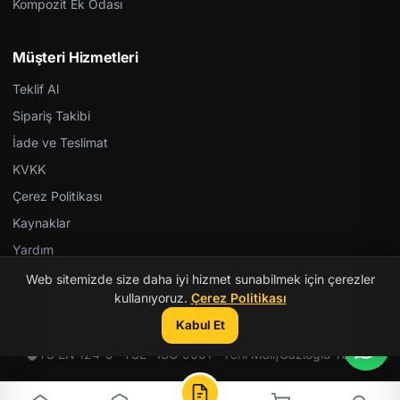
Kompozit Ek Odası
Müşteri Hizmetleri
Teklif Al
Sipariş Takibi
İade ve Teslimat
KVKK
Çerez Politikası
Kaynaklar
Yardım
Web sitemizde size daha iyi hizmet sunabilmek için çerezler
kullanıyoruz.
Çerez Politikası
Kabul Et
© 2026 Kent Teknik Kimya. Tüm hakları saklıdır.
TS EN 124-5 · TSE · ISO 9001 · Yerli Malı
|
Gazioğlu Yazılım