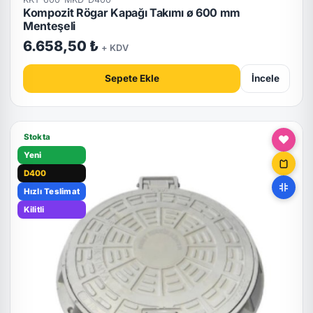
Kompozit Rögar Kapağı Takımı ø 600 mm
Menteşeli
6.658,50 ₺
+ KDV
Sepete Ekle
İncele
Stokta
Yeni
D400
Hızlı Teslimat
Kilitli