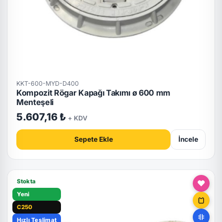
KKT-600-MYD-D400
Kompozit Rögar Kapağı Takımı ø 600 mm
Menteşeli
5.607,16 ₺
+ KDV
Sepete Ekle
İncele
Stokta
Yeni
C250
Hızlı Teslimat