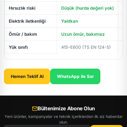
Hırsızlık riski
Düşük (hurda değeri yok)
Yü
Elektrik iletkenliği
Yalıtkan
İl
Ömür / bakım
Uzun ömür, bakımsız
Pe
Yük sınıfı
A15–E600 (TS EN 124-5)
A
Hemen Teklif Al
WhatsApp ile Sor
Bültenimize Abone Olun
Yeni ürünler, kampanyalar ve teknik içeriklerden ilk siz haberdar
olun.