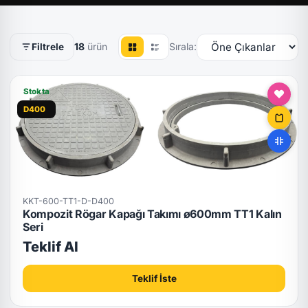
18
ürün
Sırala:
Filtrele
Stokta
D400
KKT-600-TT1-D-D400
Kompozit Rögar Kapağı Takımı ø600mm TT1 Kalın
Seri
Teklif Al
Teklif İste