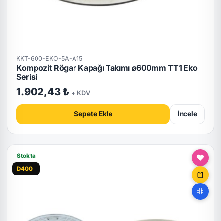
KKT-600-EKO-5A-A15
Kompozit Rögar Kapağı Takımı ø600mm TT1 Eko
Serisi
1.902,43 ₺
+ KDV
Sepete Ekle
İncele
Stokta
D400