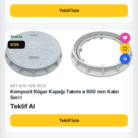
Teklif İste
Stokta
B125
KKT-600-52B-B125
Kompozit Rögar Kapağı Takımı ø 600 mm Kalın
Seri I
Teklif Al
Teklif İste