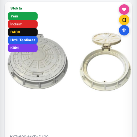
Stokta
Yeni
İndirim
D400
Hızlı Teslimat
Kilitli
KKT-600-MKD-D400