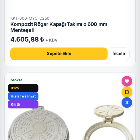
KKT-600-MYC-C250
Kompozit Rögar Kapağı Takımı ø 600 mm
Menteşeli
4.605,88 ₺
+ KDV
Sepete Ekle
İncele
Stokta
B125
Hızlı Teslimat
Kilitli