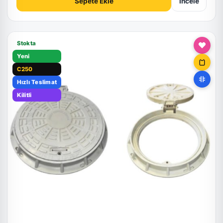
Sepete Ekle
İncele
Stokta
Yeni
C250
Hızlı Teslimat
Kilitli