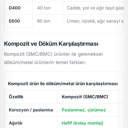
D400
40 ton
Cadde, yol ve ağır taşıt güzer
E600
60 ton
Liman, lojistik, ağır sanayi sa
Kompozit ve Döküm Karşılaştırması
Kompozit (SMC/BMC) ürünler ile geleneksel
döküm/metal ürünlerin temel farkları:
Kompozit ürün ile döküm/metal ürün karşılaştırması
Özellik
Kompozit (SMC/BMC)
D
Korozyon / paslanma
Paslanmaz, çürümez
Pa
Ağırlık
Hafif (kolay montaj)
Ağ