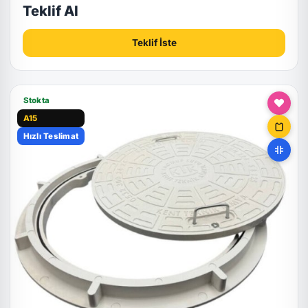
Teklif Al
Teklif İste
Stokta
A15
Hızlı Teslimat