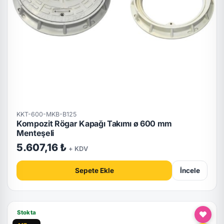
KKT-600-MKB-B125
Kompozit Rögar Kapağı Takımı ø 600 mm
Menteşeli
5.607,16 ₺
+ KDV
Sepete Ekle
İncele
Stokta