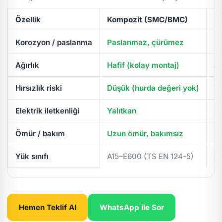
Özellik
Kompozit (SMC/BMC)
D
Korozyon / paslanma
Paslanmaz, çürümez
Pa
Ağırlık
Hafif (kolay montaj)
Ağ
Hırsızlık riski
Düşük (hurda değeri yok)
Yü
Elektrik iletkenliği
Yalıtkan
İl
Ömür / bakım
Uzun ömür, bakımsız
Pe
Yük sınıfı
A15–E600 (TS EN 124-5)
A
Hemen Teklif Al
WhatsApp ile Sor