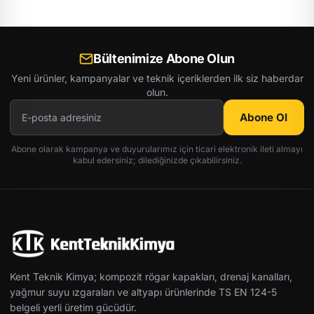
Bültenimize Abone Olun
Yeni ürünler, kampanyalar ve teknik içeriklerden ilk siz haberdar
olun.
Abone Ol
Abone olarak kampanya ve duyurularımız için ticari elektronik ileti almayı
kabul edersiniz; dilediğinizde çıkabilirsiniz.
Kent Teknik Kimya; kompozit rögar kapakları, drenaj kanalları,
yağmur suyu ızgaraları ve altyapı ürünlerinde TS EN 124-5
belgeli yerli üretim gücüdür.