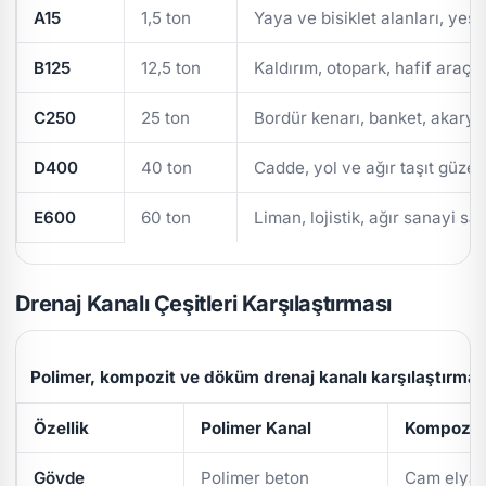
A15
1,5 ton
Yaya ve bisiklet alanları, yeşi
B125
12,5 ton
Kaldırım, otopark, hafif araç t
C250
25 ton
Bordür kenarı, banket, akarya
D400
40 ton
Cadde, yol ve ağır taşıt güzer
E600
60 ton
Liman, lojistik, ağır sanayi sa
Drenaj Kanalı Çeşitleri Karşılaştırması
Polimer, kompozit ve döküm drenaj kanalı karşılaştırmas
Özellik
Polimer Kanal
Kompozit 
Gövde
Polimer beton
Cam elyaf