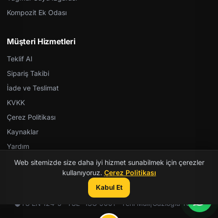
Kompozit Ek Odası
Müşteri Hizmetleri
Teklif Al
Sipariş Takibi
İade ve Teslimat
KVKK
Çerez Politikası
Kaynaklar
Yardım
Web sitemizde size daha iyi hizmet sunabilmek için çerezler
kullanıyoruz.
Çerez Politikası
Kabul Et
© 2026 Kent Teknik Kimya. Tüm hakları saklıdır.
TS EN 124-5 · TSE · ISO 9001 · Yerli Malı
|
Gazioğlu Yazılım