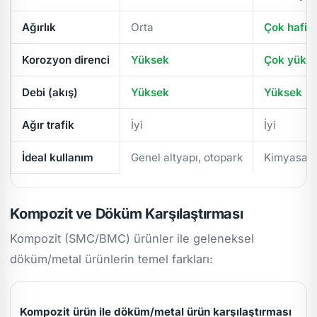
Ağırlık
Orta
Çok hafif
Korozyon direnci
Yüksek
Çok yüks
Debi (akış)
Yüksek
Yüksek
Ağır trafik
İyi
İyi
İdeal kullanım
Genel altyapı, otopark
Kimyasal/
Kompozit ve Döküm Karşılaştırması
Kompozit (SMC/BMC) ürünler ile geleneksel
döküm/metal ürünlerin temel farkları:
Kompozit ürün ile döküm/metal ürün karşılaştırması