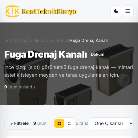
Ana Sayfa
/
Ürünler
/
Drenaj Kanalı
/
Fuga Drenaj Kanalı
Fuga Drenaj Kanalı
Döküm
İnce çizgi (slot) görünümlü fuga drenaj kanalı — mimari
estetik isteyen meydan ve teras uygulamaları için.
9
ürün bulundu
9
ürün
Sırala:
Filtrele