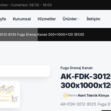
rtesi - Cumartesi: 08:30 - 18:00
yfa
Kurumsal
Hizmetler
Ürünler
İletişim
012-B125 Fuga Drenaj Kanalı 300x1000x120 (B125)
Fuga Drenaj Kanalı
AK-FDK-3012-
300x1000x120
Kent Teknik Kimya
Marka:
AK-FDK-3012-B125 Fuga Dr