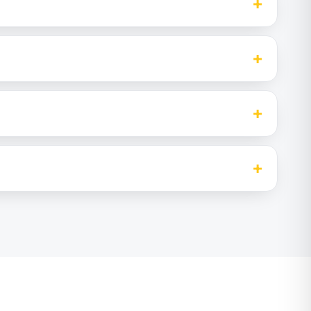
+
+
+
+