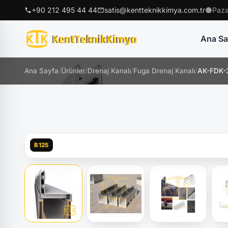
+90 212 495 44 44
satis@kentteknikkimya.com.tr
Paza
Ana Sa
Ana Sayfa
/
Ürünler
/
Drenaj Kanalı
/
Fuga Drenaj Kanalı
/
AK-FDK-3
B125