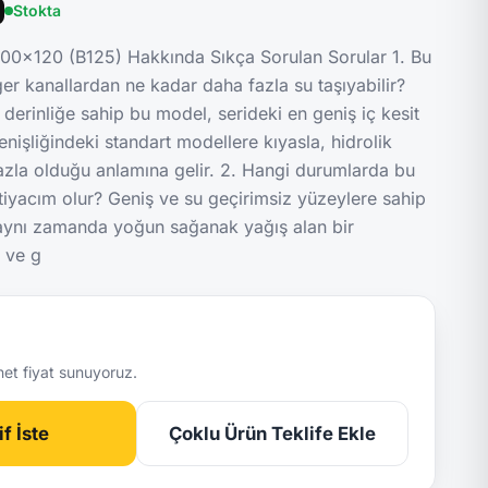
Stokta
00x120 (B125) Hakkında Sıkça Sorulan Sorular 1. Bu
er kanallardan ne kadar daha fazla su taşıyabilir?
rinliğe sahip bu model, serideki en geniş iç kesit
nişliğindeki standart modellere kıyasla, hidrolik
fazla olduğu anlamına gelir. 2. Hangi durumlarda bu
htiyacım olur? Geniş ve su geçirimsiz yüzeylere sahip
aynı zamanda yoğun sağanak yağış alan bir
 ve g
net fiyat sunuyoruz.
f İste
Çoklu Ürün Teklife Ekle