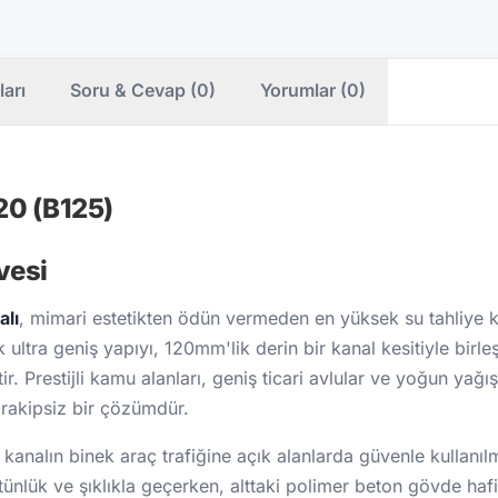
ları
Soru & Cevap (0)
Yorumlar (0)
20 (B125)
vesi
lı
, mimari estetikten ödün vermeden en yüksek su tahliye kap
ultra geniş yapıyı, 120mm'lik derin bir kanal kesitiyle birle
. Prestijli kamu alanları, geniş ticari avlular ve yoğun yağı
n rakipsiz bir çözümdür.
 kanalın binek araç trafiğine açık alanlarda güvenle kullanı
tünlük ve şıklıkla geçerken, alttaki polimer beton gövde hafifl