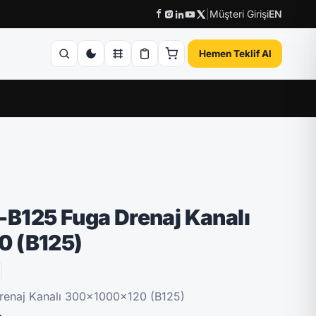
|
Müşteri Girişi
EN
Hemen Teklif Al
B125 Fuga Drenaj Kanalı
 (B125)
enaj Kanalı 300x1000x120 (B125)