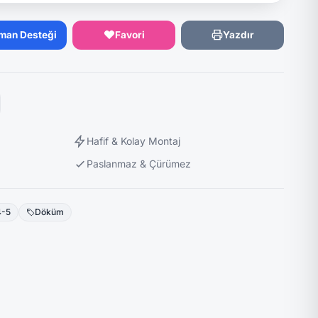
man Desteği
Favori
Yazdır
Hafif & Kolay Montaj
Paslanmaz & Çürümez
4-5
Döküm