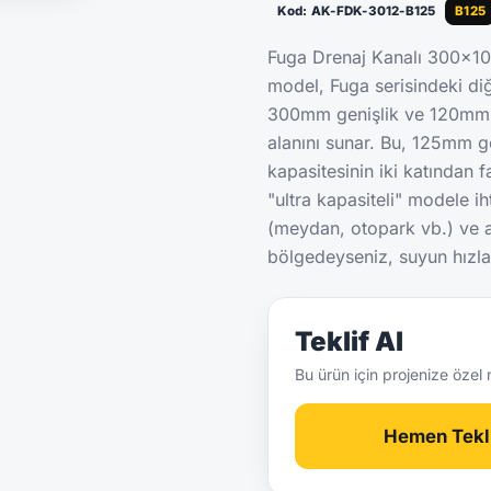
Kod: AK-FDK-3012-B125
B125
Fuga Drenaj Kanalı 300x10
model, Fuga serisindeki diğ
300mm genişlik ve 120mm de
alanını sunar. Bu, 125mm ge
kapasitesinin iki katından 
"ultra kapasiteli" modele i
(meydan, otopark vb.) ve 
bölgedeyseniz, suyun hızla
Teklif Al
Bu ürün için projenize özel 
Hemen Tekli