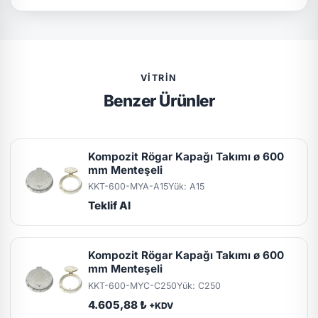
VITRIN
Benzer Ürünler
Kompozit Rögar Kapağı Takımı ø 600
mm Menteşeli
KKT-600-MYA-A15
Yük: A15
Teklif Al
Kompozit Rögar Kapağı Takımı ø 600
mm Menteşeli
KKT-600-MYC-C250
Yük: C250
4.605,88 ₺
+KDV