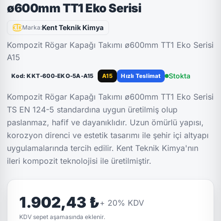
ø600mm TT1 Eko Serisi
Kent Teknik Kimya
Marka:
Kompozit Rögar Kapağı Takımı ø600mm TT1 Eko Serisi
A15
Stokta
Kod: KKT-600-EKO-5A-A15
A15
Hızlı Teslimat
Kompozit Rögar Kapağı Takımı ø600mm TT1 Eko Serisi
TS EN 124-5 standardına uygun üretilmiş olup
paslanmaz, hafif ve dayanıklıdır. Uzun ömürlü yapısı,
korozyon direnci ve estetik tasarımı ile şehir içi altyapı
uygulamalarında tercih edilir. Kent Teknik Kimya'nın
ileri kompozit teknolojisi ile üretilmiştir.
1.902,43 ₺
+
20
% KDV
KDV sepet aşamasında eklenir.