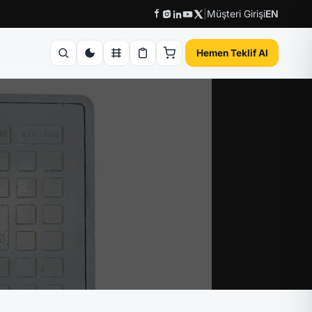
|
Müşteri Girişi
EN
Hemen Teklif Al