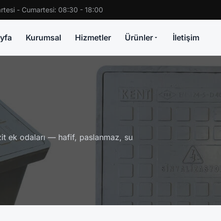
rtesi - Cumartesi: 08:30 - 18:00
yfa
Kurumsal
Hizmetler
Ürünler
İletişim
t ek odaları — hafif, paslanmaz, su