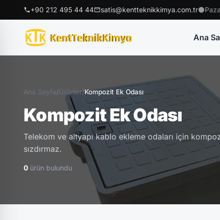
+90 212 495 44 44
satis@kentteknikkimya.com.tr
Paza
Ana Sa
Ana Sayfa
/
Ürünler
/
Kompozit Ek Odası
Kompozit Ek Odası
Telekom ve altyapı kablo ekleme odaları için kompozi
sızdırmaz.
0
ürün bulundu