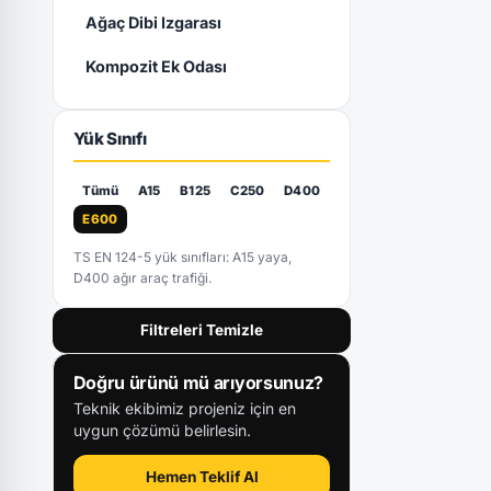
Ağaç Dibi Izgarası
Kompozit Ek Odası
Yük Sınıfı
Tümü
A15
B125
C250
D400
E600
TS EN 124-5 yük sınıfları: A15 yaya,
D400 ağır araç trafiği.
Filtreleri Temizle
Doğru ürünü mü arıyorsunuz?
Teknik ekibimiz projeniz için en
uygun çözümü belirlesin.
Hemen Teklif Al