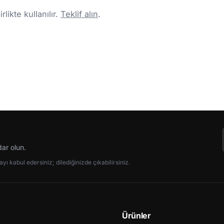
likte kullanılır.
Teklif alın
.
dar olun.
ı kabul edersiniz; dilediğinizde çıkabilirsiniz.
Ürünler