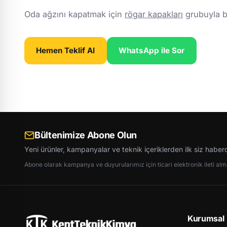
Oda ağzını kapatmak için
rögar kapakları
grubuyla bir
Hemen Teklif Al
WhatsApp ile Sor
Bültenimize Abone Olun
Yeni ürünler, kampanyalar ve teknik içeriklerden ilk siz haber
Abone olarak kampanya ve duyurularımız için ticari elektronik ileti almay
Kurumsal