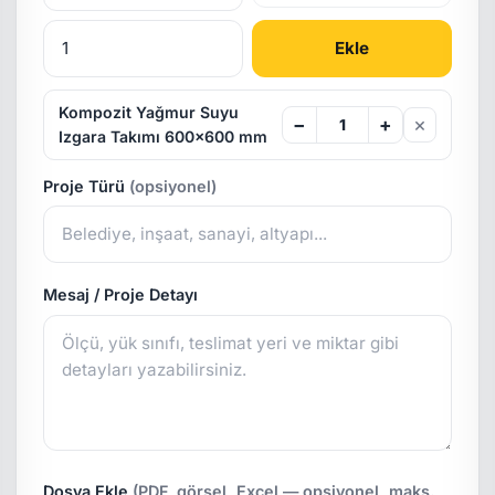
Ekle
Kompozit Yağmur Suyu
×
−
+
Izgara Takımı 600x600 mm
Proje Türü
(opsiyonel)
Mesaj / Proje Detayı
Dosya Ekle
(PDF, görsel, Excel — opsiyonel, maks.