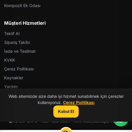
Kompozit Ek Odası
Müşteri Hizmetleri
Teklif Al
Sipariş Takibi
İade ve Teslimat
KVKK
Çerez Politikası
Kaynaklar
Yardım
Web sitemizde size daha iyi hizmet sunabilmek için çerezler
kullanıyoruz.
Çerez Politikası
Kabul Et
© 2026 Kent Teknik Kimya. Tüm hakları saklıdır.
TS EN 124-5 · TSE · ISO 9001 · Yerli Malı
|
Gazioğlu Yazılım