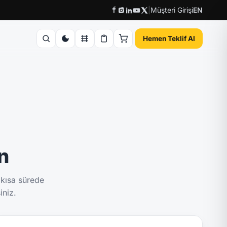
|
Müşteri Girişi
EN
Hemen Teklif Al
ın
 kısa sürede
iniz.