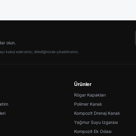
dar olun.
ı kabul edersiniz; dilediğinizde çıkabilirsiniz.
Ürünler
Rögar Kapakları
retim
Polimer Kanalı
eri
Kompozit Drenaj Kanalı
Yağmur Suyu Izgarası
Kompozit Ek Odası