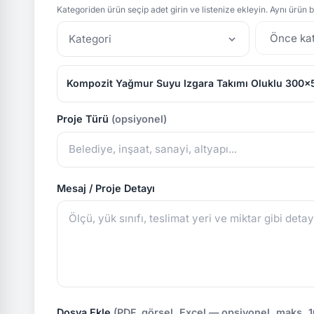
Kategoriden ürün seçip adet girin ve listenize ekleyin. Aynı ürün bi
Kategori
Kompozit Yağmur Suyu Izgara Takımı Oluklu 300
Proje Türü
(opsiyonel)
Mesaj / Proje Detayı
Dosya Ekle
(PDF, görsel, Excel — opsiyonel, maks. 