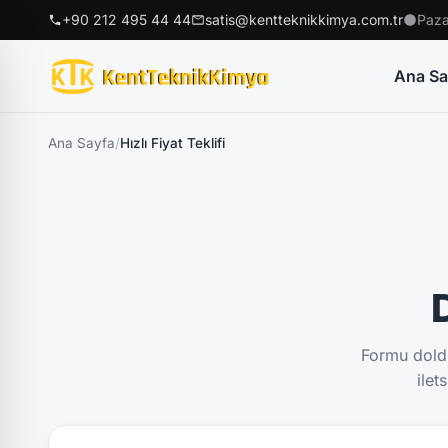
+90 212 495 44 44
satis@kentteknikkimya.com.tr
Paza
Ana Sa
Ana Sayfa
/
Hızlı Fiyat Teklifi
D
Formu doldu
ilet