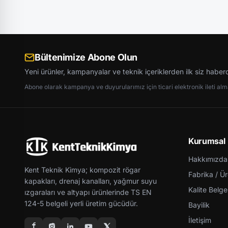
Bültenimize Abone Olun
Yeni ürünler, kampanyalar ve teknik içeriklerden ilk siz haber
Abone olarak kampanya ve duyurularımız için ticari elektronik ileti almay
Kurumsal
Hakkımızda
Kent Teknik Kimya; kompozit rögar
Fabrika / Ü
kapakları, drenaj kanalları, yağmur suyu
Kalite Belgel
ızgaraları ve altyapı ürünlerinde TS EN
124-5 belgeli yerli üretim gücüdür.
Bayilik
İletişim