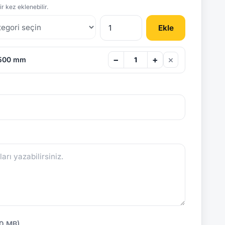
r kez eklenebilir.
Ekle
×
−
+
x500 mm
10 MB)