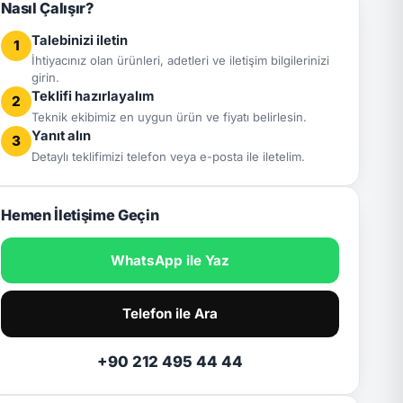
Nasıl Çalışır?
Talebinizi iletin
1
İhtiyacınız olan ürünleri, adetleri ve iletişim bilgilerinizi
girin.
Teklifi hazırlayalım
2
Teknik ekibimiz en uygun ürün ve fiyatı belirlesin.
Yanıt alın
3
Detaylı teklifimizi telefon veya e-posta ile iletelim.
Hemen İletişime Geçin
WhatsApp ile Yaz
Telefon ile Ara
+90 212 495 44 44