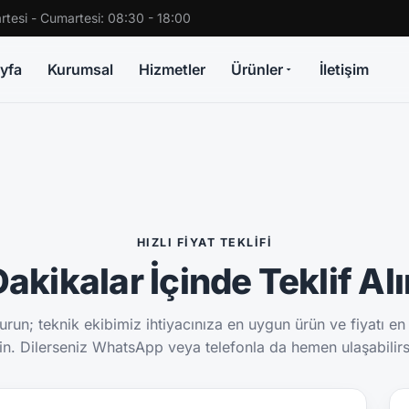
rtesi - Cumartesi: 08:30 - 18:00
yfa
Kurumsal
Hizmetler
Ürünler
İletişim
HIZLI FIYAT TEKLIFI
akikalar İçinde Teklif Al
run; teknik ekibimiz ihtiyacınıza en uygun ürün ve fiyatı en
sin. Dilerseniz WhatsApp veya telefonla da hemen ulaşabilirs