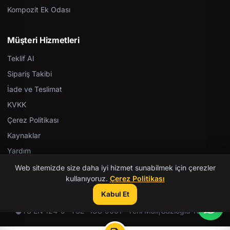
Kompozit Ek Odası
Müşteri Hizmetleri
Teklif Al
Sipariş Takibi
İade ve Teslimat
KVKK
Çerez Politikası
Kaynaklar
Yardım
Web sitemizde size daha iyi hizmet sunabilmek için çerezler
kullanıyoruz.
Çerez Politikası
Kabul Et
© 2026 Kent Teknik Kimya. Tüm hakları saklıdır.
TS EN 124-5 · TSE · ISO 9001 · Yerli Malı
|
Gazioğlu Yazılım