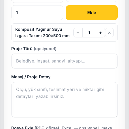
Ekle
Kompozit Yağmur Suyu
×
−
+
Izgara Takımı 200x500 mm
Proje Türü
(opsiyonel)
Mesaj / Proje Detayı
Dosya Ekle
(PDF, görsel, Excel — opsiyonel, maks.