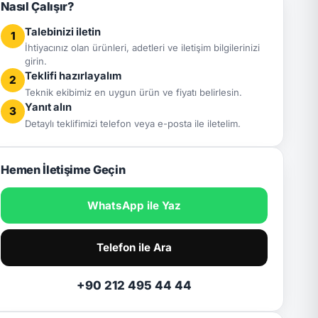
Nasıl Çalışır?
Talebinizi iletin
1
İhtiyacınız olan ürünleri, adetleri ve iletişim bilgilerinizi
girin.
Teklifi hazırlayalım
2
Teknik ekibimiz en uygun ürün ve fiyatı belirlesin.
Yanıt alın
3
Detaylı teklifimizi telefon veya e-posta ile iletelim.
Hemen İletişime Geçin
WhatsApp ile Yaz
Telefon ile Ara
+90 212 495 44 44