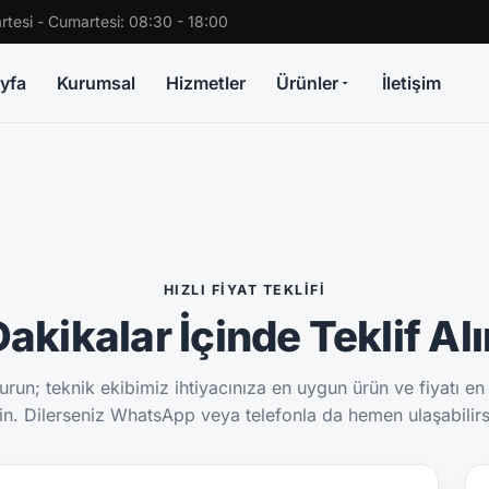
rtesi - Cumartesi: 08:30 - 18:00
yfa
Kurumsal
Hizmetler
Ürünler
İletişim
HIZLI FIYAT TEKLIFI
akikalar İçinde Teklif Al
run; teknik ekibimiz ihtiyacınıza en uygun ürün ve fiyatı en
sin. Dilerseniz WhatsApp veya telefonla da hemen ulaşabilirs