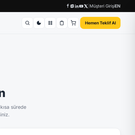
|
Müşteri Girişi
EN
Hemen Teklif Al
ın
 kısa sürede
iniz.