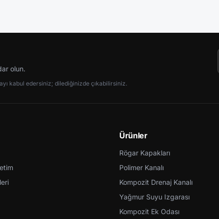
dar olun.
ı kabul edersiniz; dilediğinizde çıkabilirsiniz.
Ürünler
Rögar Kapakları
retim
Polimer Kanalı
eri
Kompozit Drenaj Kanalı
Yağmur Suyu Izgarası
Kompozit Ek Odası