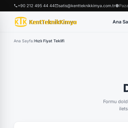
+90 212 495 44 44
satis@kentteknikkimya.com.tr
Paza
Ana Sa
Ana Sayfa
/
Hızlı Fiyat Teklifi
D
Formu doldu
ilet