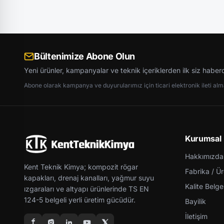
Bültenimize Abone Olun
Yeni ürünler, kampanyalar ve teknik içeriklerden ilk siz haber
Abone olarak kampanya ve duyurularımız için ticari elektronik ileti almay
Kurumsal
Hakkımızda
Kent Teknik Kimya; kompozit rögar
Fabrika / Ü
kapakları, drenaj kanalları, yağmur suyu
Kalite Belgel
ızgaraları ve altyapı ürünlerinde TS EN
124-5 belgeli yerli üretim gücüdür.
Bayilik
İletişim