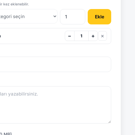
r kez eklenebilir.
Ekle
×
−
+
m
10 MB)