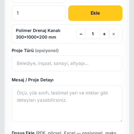
Ekle
Polimer Drenaj Kanalı
×
−
+
300x1000x200 mm
Proje Türü
(opsiyonel)
Mesaj / Proje Detayı
Dosya Ekle
(PDF, görsel, Excel — opsiyonel, maks.