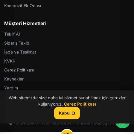
Kompozit Ek Odası
Müşteri Hizmetleri
Teklif Al
Sipariş Takibi
İade ve Teslimat
KVKK
Çerez Politikası
Kaynaklar
Yardım
Web sitemizde size daha iyi hizmet sunabilmek için çerezler
kullanıyoruz.
Çerez Politikası
Kabul Et
© 2026 Kent Teknik Kimya. Tüm hakları saklıdır.
TS EN 124-5 · TSE · ISO 9001 · Yerli Malı
|
Gazioğlu Yazılım