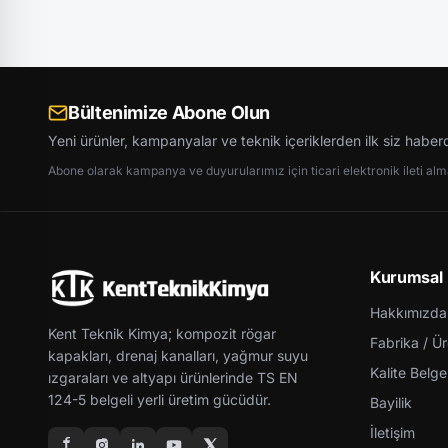
Bültenimize Abone Olun
Yeni ürünler, kampanyalar ve teknik içeriklerden ilk siz haber
Abone olarak kampanya ve duyurularımız için ticari elektronik ileti almay
Kurumsal
Hakkımızda
Kent Teknik Kimya; kompozit rögar
Fabrika / Ü
kapakları, drenaj kanalları, yağmur suyu
Kalite Belgel
ızgaraları ve altyapı ürünlerinde TS EN
124-5 belgeli yerli üretim gücüdür.
Bayilik
İletişim