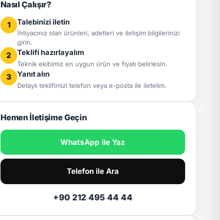
Nasıl Çalışır?
Talebinizi iletin
1
İhtiyacınız olan ürünleri, adetleri ve iletişim bilgilerinizi
girin.
Teklifi hazırlayalım
2
Teknik ekibimiz en uygun ürün ve fiyatı belirlesin.
Yanıt alın
3
Detaylı teklifimizi telefon veya e-posta ile iletelim.
Hemen İletişime Geçin
WhatsApp ile Yaz
Telefon ile Ara
+90 212 495 44 44