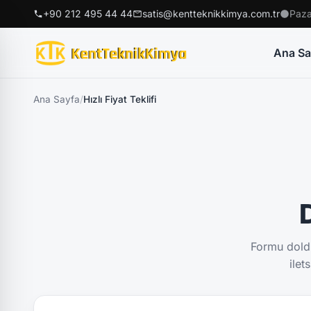
+90 212 495 44 44
satis@kentteknikkimya.com.tr
Paza
Ana Sa
Ana Sayfa
/
Hızlı Fiyat Teklifi
D
Formu doldu
ilet