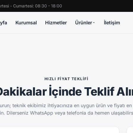
rtesi - Cumartesi: 08:30 - 18:00
yfa
Kurumsal
Hizmetler
Ürünler
İletişim
HIZLI FIYAT TEKLIFI
akikalar İçinde Teklif Al
run; teknik ekibimiz ihtiyacınıza en uygun ürün ve fiyatı en
sin. Dilerseniz WhatsApp veya telefonla da hemen ulaşabilirs