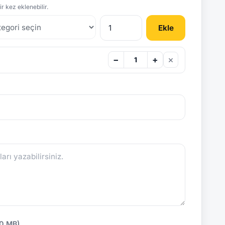
r kez eklenebilir.
Ekle
×
−
+
10 MB)