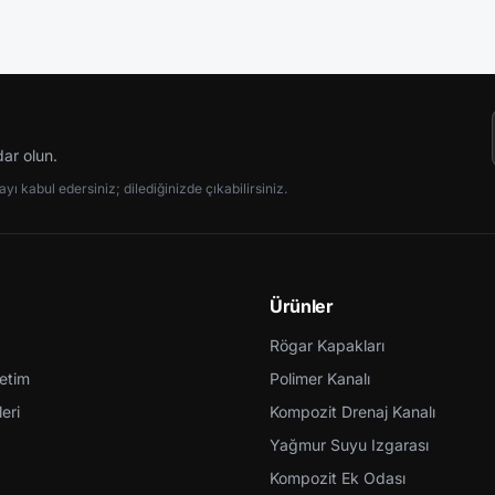
dar olun.
ı kabul edersiniz; dilediğinizde çıkabilirsiniz.
Ürünler
Rögar Kapakları
retim
Polimer Kanalı
eri
Kompozit Drenaj Kanalı
Yağmur Suyu Izgarası
Kompozit Ek Odası