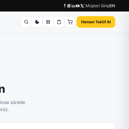
|
Müşteri Girişi
EN
Hemen Teklif Al
ın
 kısa sürede
iniz.