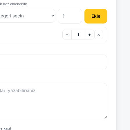
r kez eklenebilir.
Ekle
×
−
+
10 MB)