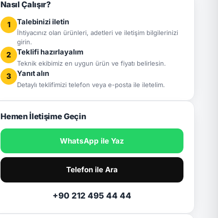
Nasıl Çalışır?
Talebinizi iletin
1
İhtiyacınız olan ürünleri, adetleri ve iletişim bilgilerinizi
girin.
Teklifi hazırlayalım
2
Teknik ekibimiz en uygun ürün ve fiyatı belirlesin.
Yanıt alın
3
Detaylı teklifimizi telefon veya e-posta ile iletelim.
Hemen İletişime Geçin
WhatsApp ile Yaz
Telefon ile Ara
+90 212 495 44 44