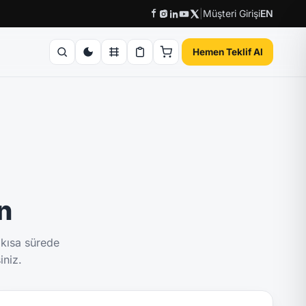
|
Müşteri Girişi
EN
Hemen Teklif Al
ın
 kısa sürede
iniz.