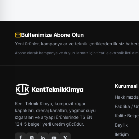
Bültenimize Abone Olun
Yeni ürünler, kampanyalar ve teknik içeriklerden ilk siz haber
Abone olarak kampanya ve duyurularımız için ticari elektronik ileti almay
Kurumsal
Hakkımızda
Kent Teknik Kimya; kompozit rögar
Fabrika / Ü
kapakları, drenaj kanalları, yağmur suyu
Kalite Belgel
ızgaraları ve altyapı ürünlerinde TS EN
124-5 belgeli yerli üretim gücüdür.
Bayilik
İletişim