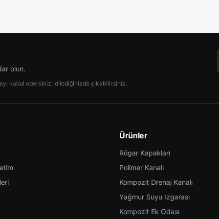
dar olun.
ı kabul edersiniz; dilediğinizde çıkabilirsiniz.
Ürünler
Rögar Kapakları
retim
Polimer Kanalı
eri
Kompozit Drenaj Kanalı
Yağmur Suyu Izgarası
Kompozit Ek Odası