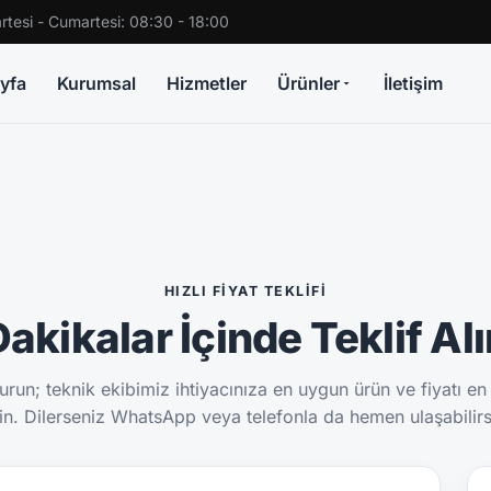
rtesi - Cumartesi: 08:30 - 18:00
yfa
Kurumsal
Hizmetler
Ürünler
İletişim
HIZLI FIYAT TEKLIFI
akikalar İçinde Teklif Al
run; teknik ekibimiz ihtiyacınıza en uygun ürün ve fiyatı en
sin. Dilerseniz WhatsApp veya telefonla da hemen ulaşabilirs