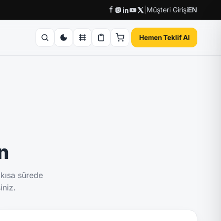
|
Müşteri Girişi
EN
Hemen Teklif Al
ın
 kısa sürede
iniz.