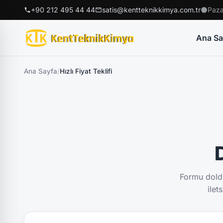
+90 212 495 44 44
satis@kentteknikkimya.com.tr
Paza
Ana Sa
Ana Sayfa
/
Hızlı Fiyat Teklifi
D
Formu doldu
ilet