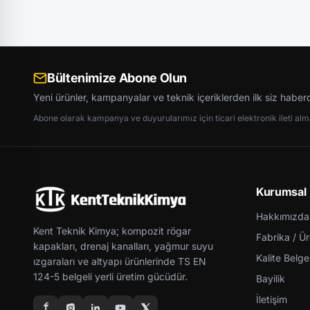
Bültenimize Abone Olun
Yeni ürünler, kampanyalar ve teknik içeriklerden ilk siz haber
Abone olarak kampanya ve duyurularımız için ticari elektronik ileti almay
Kurumsal
Hakkımızda
Kent Teknik Kimya; kompozit rögar
Fabrika / Ü
kapakları, drenaj kanalları, yağmur suyu
Kalite Belgel
ızgaraları ve altyapı ürünlerinde TS EN
124-5 belgeli yerli üretim gücüdür.
Bayilik
İletişim