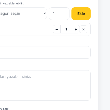
r kez eklenebilir.
Ekle
×
−
+
10 MB)