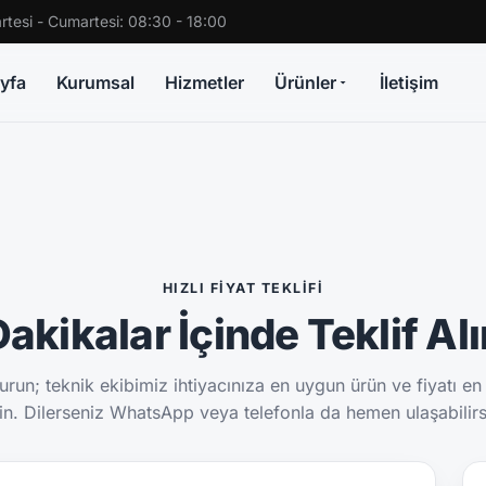
rtesi - Cumartesi: 08:30 - 18:00
yfa
Kurumsal
Hizmetler
Ürünler
İletişim
HIZLI FIYAT TEKLIFI
akikalar İçinde Teklif Al
run; teknik ekibimiz ihtiyacınıza en uygun ürün ve fiyatı en
sin. Dilerseniz WhatsApp veya telefonla da hemen ulaşabilirs