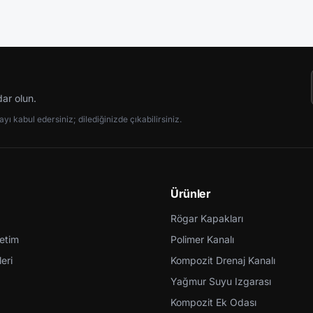
dar olun.
ı kabul edersiniz; dilediğinizde çıkabilirsiniz.
Ürünler
Rögar Kapakları
retim
Polimer Kanalı
eri
Kompozit Drenaj Kanalı
Yağmur Suyu Izgarası
Kompozit Ek Odası