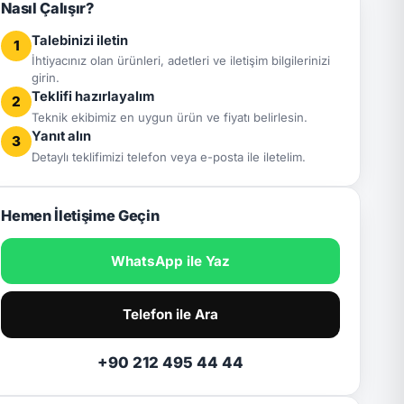
Nasıl Çalışır?
Talebinizi iletin
1
İhtiyacınız olan ürünleri, adetleri ve iletişim bilgilerinizi
girin.
Teklifi hazırlayalım
2
Teknik ekibimiz en uygun ürün ve fiyatı belirlesin.
Yanıt alın
3
Detaylı teklifimizi telefon veya e-posta ile iletelim.
Hemen İletişime Geçin
WhatsApp ile Yaz
Telefon ile Ara
+90 212 495 44 44