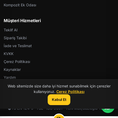
Kompozit Ek Odası
Müşteri Hizmetleri
Teklif Al
Sipariş Takibi
İade ve Teslimat
KVKK
Çerez Politikası
Kaynaklar
Yardım
Web sitemizde size daha iyi hizmet sunabilmek için çerezler
kullanıyoruz.
Çerez Politikası
Kabul Et
© 2026 Kent Teknik Kimya. Tüm hakları saklıdır.
TS EN 124-5 · TSE · ISO 9001 · Yerli Malı
|
Gazioğlu Yazılım