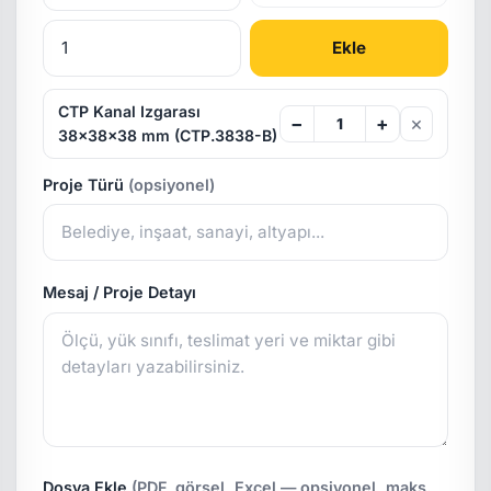
Ekle
CTP Kanal Izgarası
×
−
+
38x38x38 mm (CTP.3838-B)
Proje Türü
(opsiyonel)
Mesaj / Proje Detayı
Dosya Ekle
(PDF, görsel, Excel — opsiyonel, maks.