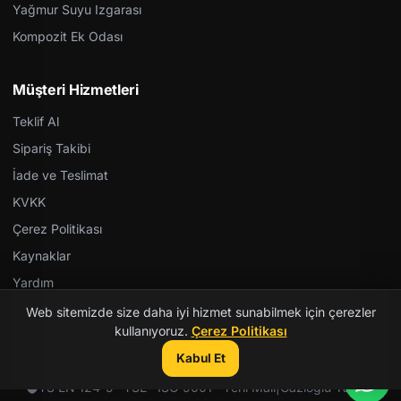
Yağmur Suyu Izgarası
Kompozit Ek Odası
Müşteri Hizmetleri
Teklif Al
Sipariş Takibi
İade ve Teslimat
KVKK
Çerez Politikası
Kaynaklar
Yardım
Web sitemizde size daha iyi hizmet sunabilmek için çerezler
kullanıyoruz.
Çerez Politikası
Kabul Et
© 2026 Kent Teknik Kimya. Tüm hakları saklıdır.
TS EN 124-5 · TSE · ISO 9001 · Yerli Malı
|
Gazioğlu Yazılım