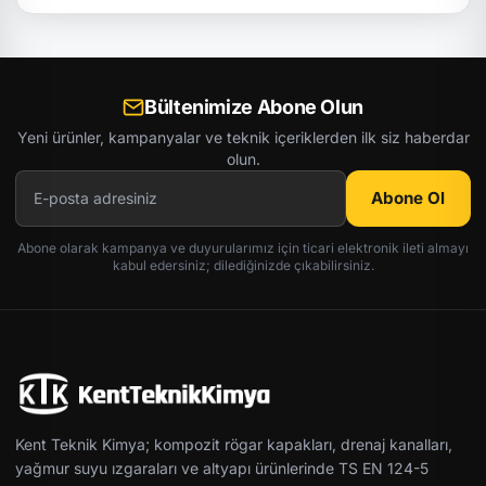
Bültenimize Abone Olun
Yeni ürünler, kampanyalar ve teknik içeriklerden ilk siz haberdar
olun.
Abone Ol
Abone olarak kampanya ve duyurularımız için ticari elektronik ileti almayı
kabul edersiniz; dilediğinizde çıkabilirsiniz.
Kent Teknik Kimya; kompozit rögar kapakları, drenaj kanalları,
yağmur suyu ızgaraları ve altyapı ürünlerinde TS EN 124-5