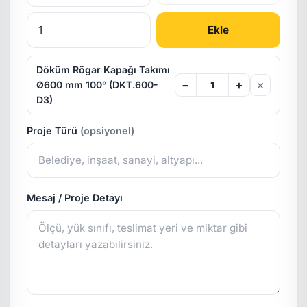
Ekle
Döküm Rögar Kapağı Takımı
×
−
+
Ø600 mm 100° (DKT.600-
D3)
Proje Türü
(opsiyonel)
Mesaj / Proje Detayı