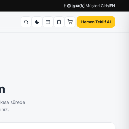
|
Müşteri Girişi
EN
Hemen Teklif Al
ın
 kısa sürede
iniz.