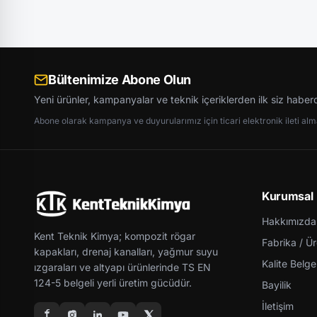
Bültenimize Abone Olun
Yeni ürünler, kampanyalar ve teknik içeriklerden ilk siz haber
Abone olarak kampanya ve duyurularımız için ticari elektronik ileti almay
Kurumsal
Hakkımızda
Kent Teknik Kimya; kompozit rögar
Fabrika / Ü
kapakları, drenaj kanalları, yağmur suyu
Kalite Belgel
ızgaraları ve altyapı ürünlerinde TS EN
124-5 belgeli yerli üretim gücüdür.
Bayilik
İletişim