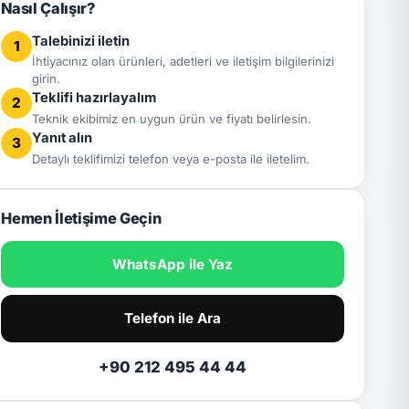
Nasıl Çalışır?
Talebinizi iletin
1
İhtiyacınız olan ürünleri, adetleri ve iletişim bilgilerinizi
girin.
Teklifi hazırlayalım
2
Teknik ekibimiz en uygun ürün ve fiyatı belirlesin.
Yanıt alın
3
Detaylı teklifimizi telefon veya e-posta ile iletelim.
Hemen İletişime Geçin
WhatsApp ile Yaz
Telefon ile Ara
+90 212 495 44 44