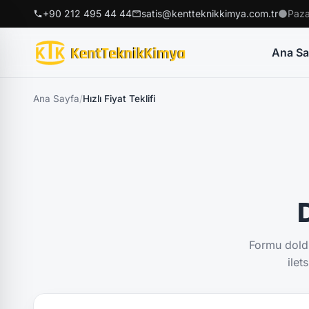
+90 212 495 44 44
satis@kentteknikkimya.com.tr
Paza
Ana Sa
Ana Sayfa
/
Hızlı Fiyat Teklifi
D
Formu doldu
ilet