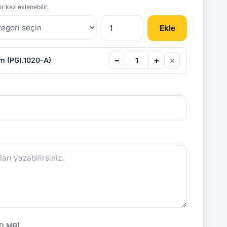
r kez eklenebilir.
Ekle
×
−
+
m (PGI.1020-A)
10 MB)