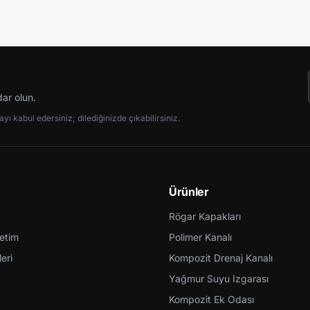
dar olun.
ı kabul edersiniz; dilediğinizde çıkabilirsiniz.
Ürünler
Rögar Kapakları
retim
Polimer Kanalı
eri
Kompozit Drenaj Kanalı
Yağmur Suyu Izgarası
Kompozit Ek Odası