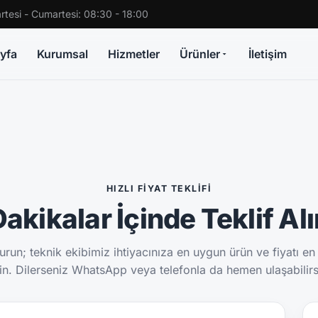
rtesi - Cumartesi: 08:30 - 18:00
yfa
Kurumsal
Hizmetler
Ürünler
İletişim
HIZLI FIYAT TEKLIFI
akikalar İçinde Teklif Al
run; teknik ekibimiz ihtiyacınıza en uygun ürün ve fiyatı en
sin. Dilerseniz WhatsApp veya telefonla da hemen ulaşabilirs