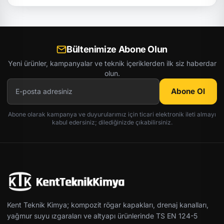
Bültenimize Abone Olun
Yeni ürünler, kampanyalar ve teknik içeriklerden ilk siz haberdar
olun.
Abone Ol
Abone olarak kampanya ve duyurularımız için ticari elektronik ileti almayı
kabul edersiniz; dilediğinizde çıkabilirsiniz.
Kent Teknik Kimya; kompozit rögar kapakları, drenaj kanalları,
yağmur suyu ızgaraları ve altyapı ürünlerinde TS EN 124-5