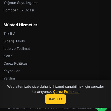
Yağmur Suyu Izgarası
Kompozit Ek Odası
Müşteri Hizmetleri
Teklif Al
Sipariş Takibi
İade ve Teslimat
KVKK
Çerez Politikası
Kaynaklar
Yardım
Web sitemizde size daha iyi hizmet sunabilmek için çerezler
kullanıyoruz.
Çerez Politikası
Kabul Et
© 2026 Kent Teknik Kimya. Tüm hakları saklıdır.
TS EN 124-5 · TSE · ISO 9001 · Yerli Malı
|
Gazioğlu Yazılım