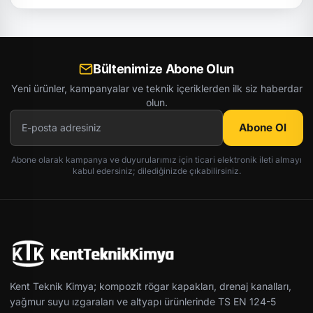
Bültenimize Abone Olun
Yeni ürünler, kampanyalar ve teknik içeriklerden ilk siz haberdar
olun.
Abone Ol
Abone olarak kampanya ve duyurularımız için ticari elektronik ileti almayı
kabul edersiniz; dilediğinizde çıkabilirsiniz.
Kent Teknik Kimya; kompozit rögar kapakları, drenaj kanalları,
yağmur suyu ızgaraları ve altyapı ürünlerinde TS EN 124-5