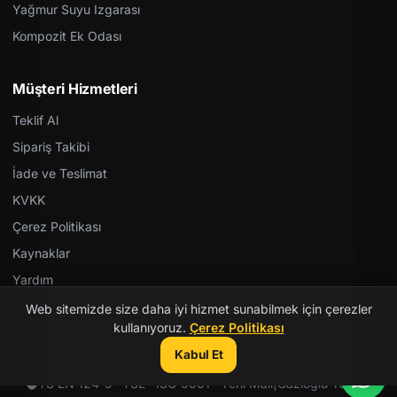
Yağmur Suyu Izgarası
Kompozit Ek Odası
Müşteri Hizmetleri
Teklif Al
Sipariş Takibi
İade ve Teslimat
KVKK
Çerez Politikası
Kaynaklar
Yardım
Web sitemizde size daha iyi hizmet sunabilmek için çerezler
kullanıyoruz.
Çerez Politikası
Kabul Et
© 2026 Kent Teknik Kimya. Tüm hakları saklıdır.
TS EN 124-5 · TSE · ISO 9001 · Yerli Malı
|
Gazioğlu Yazılım