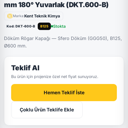
mm 180° Yuvarlak (DKT.600-B)
Kent Teknik Kimya
Marka:
Stokta
Kod: DKT-600-B
B125
Döküm Rögar Kapağı — Sfero Döküm (GGG50), B125,
Ø600 mm.
Teklif Al
Bu ürün için projenize özel net fiyat sunuyoruz.
Hemen Teklif İste
Çoklu Ürün Teklife Ekle