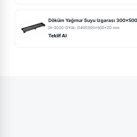
Döküm Yağmur Suyu Izgarası 300x50
DI-3020-D
Yük: D400
300x500x20 mm
Teklif Al