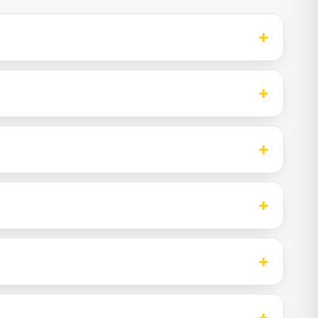
+
+
+
+
+
+