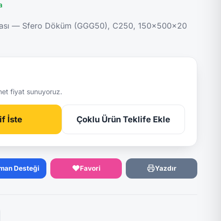
a
ası — Sfero Döküm (GGG50), C250, 150x500x20
net fiyat sunuyoruz.
f İste
Çoklu Ürün Teklife Ekle
man Desteği
Favori
Yazdır