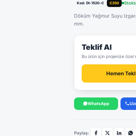
Stokt
Kod: DI-1520-C
C250
Döküm Yağmur Suyu Izgar
mm.
Teklif Al
Bu ürün için projenize özel 
Hemen Tekli
WhatsApp
Uz
Paylaş: