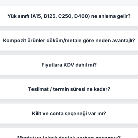
Yük sınıfı (A15, B125, C250, D400) ne anlama gelir?
Kompozit ürünler döküm/metale göre neden avantajlı?
Fiyatlara KDV dahil mi?
Teslimat / termin süresi ne kadar?
Kilit ve conta seçeneği var mı?
Montaj ve teknik destek veriyor musunuz?