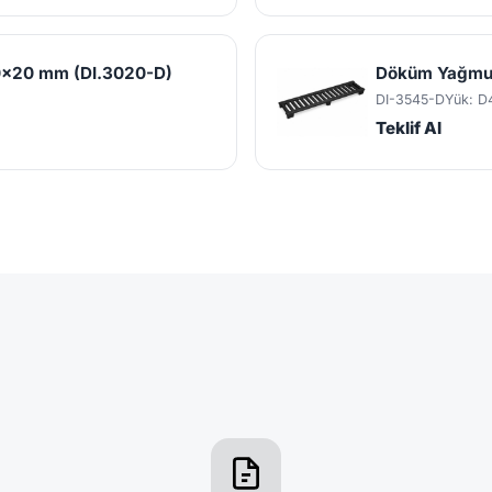
0x20 mm (DI.3020-D)
Döküm Yağmur
DI-3545-D
Yük: D
Teklif Al