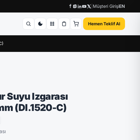
|
Müşteri Girişi
EN
Hemen Teklif Al
C)
ı
 Suyu Izgarası
m (DI.1520-C)
ası