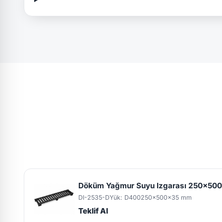
Döküm Yağmur Suyu Izgarası 250x500
DI-2535-D
Yük: D400
250x500x35 mm
Teklif Al