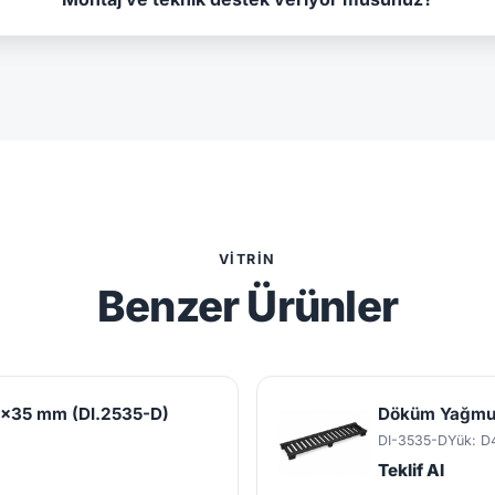
VITRIN
Benzer Ürünler
x35 mm (DI.2535-D)
Döküm Yağmur
DI-3535-D
Yük: D
Teklif Al