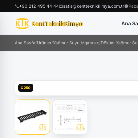
+90 212 495 44 44
satis@kentteknikkimya.com.tr
Paza
Ana Sa
Ana Sayfa
/
Ürünler
/
Yağmur Suyu Izgaraları
/
Döküm Yağmur Suy
C250