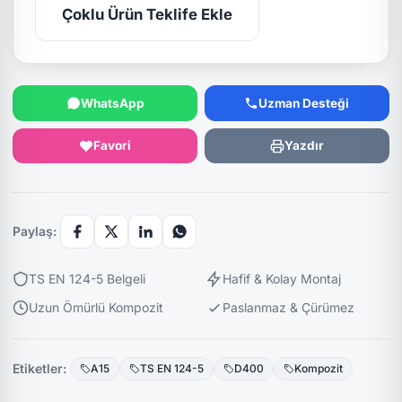
Çoklu Ürün Teklife Ekle
WhatsApp
Uzman Desteği
Favori
Yazdır
Paylaş:
TS EN 124-5 Belgeli
Hafif & Kolay Montaj
Uzun Ömürlü Kompozit
Paslanmaz & Çürümez
Etiketler:
A15
TS EN 124-5
D400
Kompozit