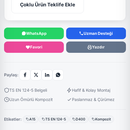
Çoklu Ürün Teklife Ekle
WhatsApp
Uzman Desteği
Favori
Yazdır
Paylaş:
TS EN 124-5 Belgeli
Hafif & Kolay Montaj
Uzun Ömürlü Kompozit
Paslanmaz & Çürümez
Etiketler:
A15
TS EN 124-5
D400
Kompozit