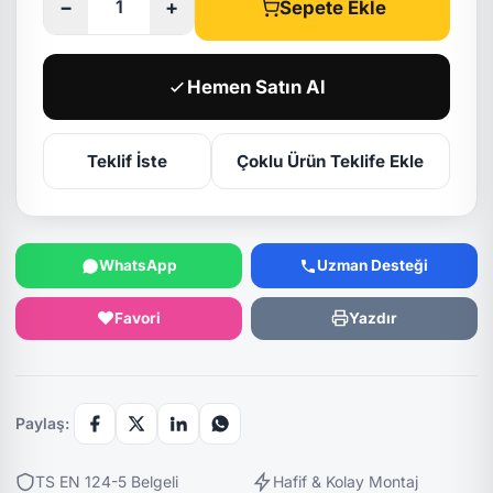
−
+
Sepete Ekle
Hemen Satın Al
Teklif İste
Çoklu Ürün Teklife Ekle
WhatsApp
Uzman Desteği
Favori
Yazdır
Paylaş:
TS EN 124-5 Belgeli
Hafif & Kolay Montaj