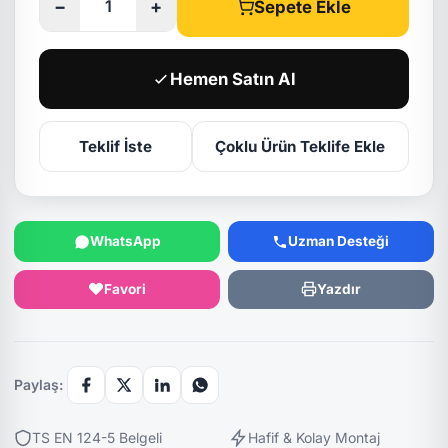
−
+
Sepete Ekle
Hemen Satın Al
Teklif İste
Çoklu Ürün Teklife Ekle
WhatsApp
Uzman Desteği
Favori
Yazdır
Paylaş:
TS EN 124-5 Belgeli
Hafif & Kolay Montaj