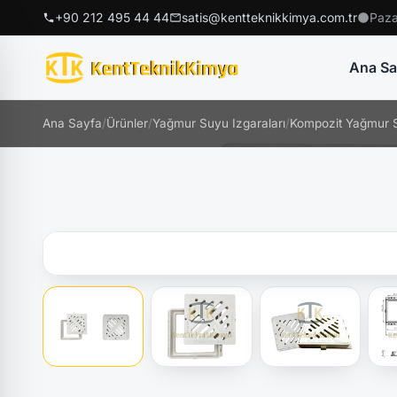
+90 212 495 44 44
satis@kentteknikkimya.com.tr
Paza
Ana Sa
Ana Sayfa
/
Ürünler
/
Yağmur Suyu Izgaraları
/
Kompozit Yağmur S