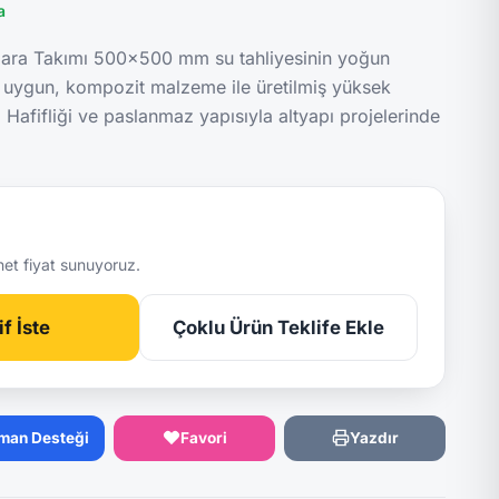
a
ara Takımı 500x500 mm su tahliyesinin yoğun
 uygun, kompozit malzeme ile üretilmiş yüksek
. Hafifliği ve paslanmaz yapısıyla altyapı projelerinde
net fiyat sunuyoruz.
f İste
Çoklu Ürün Teklife Ekle
man Desteği
Favori
Yazdır