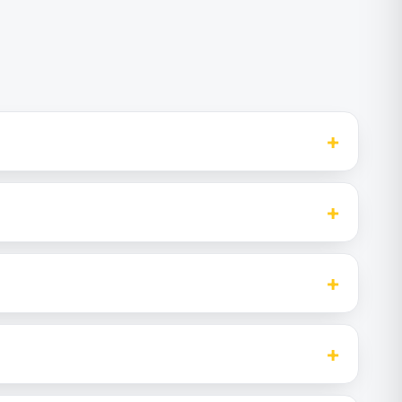
+
+
+
+