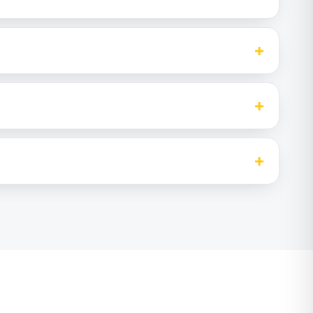
+
+
+