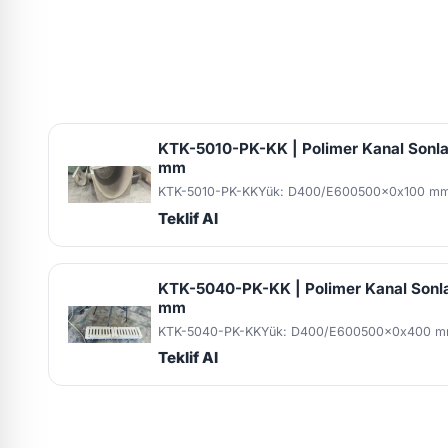
KTK-5010-PK-KK | Polimer Kanal Sonl
mm
KTK-5010-PK-KK
Yük: D400/E600
500x0x100 m
Teklif Al
KTK-5040-PK-KK | Polimer Kanal Son
mm
KTK-5040-PK-KK
Yük: D400/E600
500x0x400 
Teklif Al