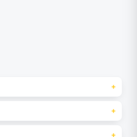
+
+
+