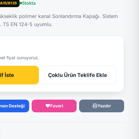
Stokta
A15/B125
seklik polimer kanal Sonlandırma Kapağı. Sistem
kg. TS EN 124-5 uyumlu.
net fiyat sunuyoruz.
f İste
Çoklu Ürün Teklife Ekle
man Desteği
Favori
Yazdır