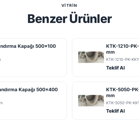
VITRIN
Benzer Ürünler
andırma Kapağı 500x100
KTK-1210-PK-K
mm
m
KTK-1210-PK-KK
Y
Teklif Al
landırma Kapağı 500x400
KTK-5050-PK-
mm
mm
KTK-5050-PK-KK
Teklif Al