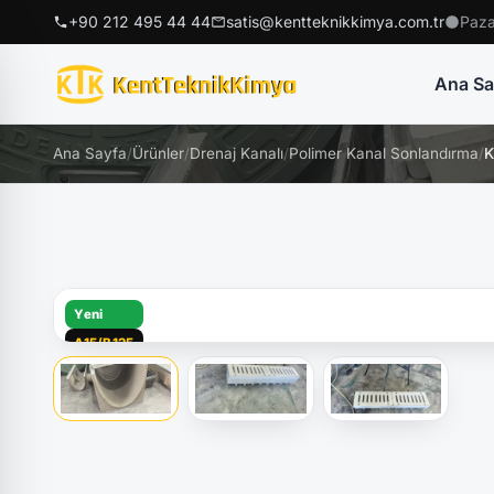
+90 212 495 44 44
satis@kentteknikkimya.com.tr
Paza
Ana Sa
Ana Sayfa
/
Ürünler
/
Drenaj Kanalı
/
Polimer Kanal Sonlandırma
/
K
Yeni
A15/B125