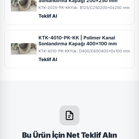
Sonlandırma Kapağı 200x250 mm
KTK-2025-PK-KK
Yük: B125/C250
200x0x250 mm
Teklif Al
KTK-4010-PK-KK | Polimer Kanal
Sonlandırma Kapağı 400x100 mm
KTK-4010-PK-KK
Yük: D400/E600
400x0x100 mm
Teklif Al
Bu Ürün İçin Net Teklif Alın