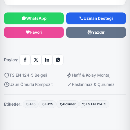
WhatsApp
Uzman Desteği
Favori
Yazdır
Paylaş:
TS EN 124-5 Belgeli
Hafif & Kolay Montaj
Uzun Ömürlü Kompozit
Paslanmaz & Çürümez
Etiketler:
A15
B125
Polimer
TS EN 124-5