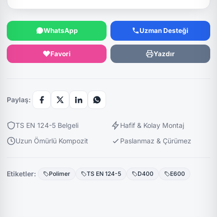
WhatsApp
Uzman Desteği
Favori
Yazdır
Paylaş:
TS EN 124-5 Belgeli
Hafif & Kolay Montaj
Uzun Ömürlü Kompozit
Paslanmaz & Çürümez
Etiketler:
Polimer
TS EN 124-5
D400
E600