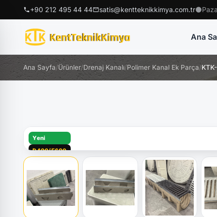
+90 212 495 44 44
satis@kentteknikkimya.com.tr
Paza
Ana Sa
Ana Sayfa
/
Ürünler
/
Drenaj Kanalı
/
Polimer Kanal Ek Parça
/
KTK-
Yeni
D400/E600