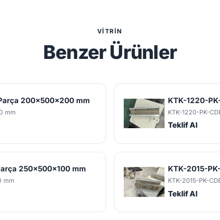
VITRIN
Benzer Ürünler
k Parça 200x500x200 mm
KTK-1220-PK-
0 mm
KTK-1220-PK-CD
Teklif Al
 Parça 250x500x100 mm
KTK-2015-PK-
0 mm
KTK-2015-PK-CD
Teklif Al