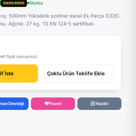
Stokta
D400/E600
y, 500mm Yükseklik polimer kanal Ek Parça (CDE).
. Ağırlık: 27 kg. TS EN 124-5 sertifikalı.
net fiyat sunuyoruz.
f İste
Çoklu Ürün Teklife Ekle
man Desteği
Favori
Yazdır