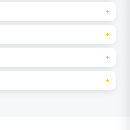
+
+
+
+