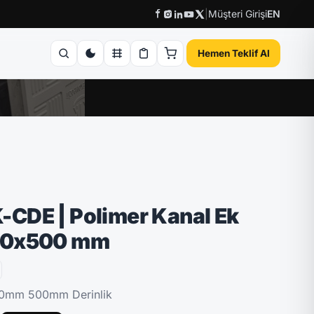
|
Müşteri Girişi
EN
Hemen Teklif Al
CDE | Polimer Kanal Ek
00x500 mm
00mm 500mm Derinlik