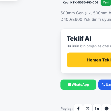
Kod: KTK-5050-PK-CDE
Yeni
500mm Genişlik, 500mm bo
D400/E600 Yük Sınıfı uyumlu
Teklif Al
Bu ürün için projenize özel 
Hemen Tekli
WhatsApp
Uz
Paylaş: