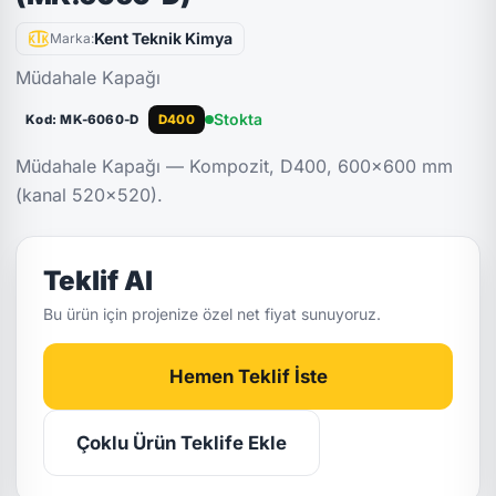
Kent Teknik Kimya
Marka:
Müdahale Kapağı
Stokta
Kod: MK-6060-D
D400
Müdahale Kapağı — Kompozit, D400, 600x600 mm
(kanal 520x520).
Teklif Al
Bu ürün için projenize özel net fiyat sunuyoruz.
Hemen Teklif İste
Çoklu Ürün Teklife Ekle