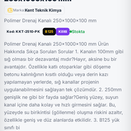
Kent Teknik Kimya
Marka:
Polimer Drenaj Kanalı 250x1000x100 mm
Stokta
Kod: KKT-2510-PK
B125
Kilitli
Polimer Drenaj Kanalı 250x1000x100 mm Ürün
Hakkında Sıkça Sorulan Sorular 1. Kanalın 100mm gibi
sığ olması bir dezavantaj mıdır?Hayır, aksine bu bir
avantajdır. Özellikle katlı otoparklar gibi döşeme
betonu kalınlığının kısıtlı olduğu veya derin kazı
yapılamayan yerlerde, sığ kanallar projenin
uygulanabilmesini sağlayan tek çözümdür. 2. 250mm
genişlik ne gibi bir fayda sağlar?Geniş yüzey, suyun
kanal içine daha kolay ve hızlı girmesini sağlar. Bu,
yüzeyde su birikintisi (göllenme) oluşma riskini azaltır,
özellikle geniş ve düz alanlarda etkilidir. 3. B125 yük
sınıfı bi