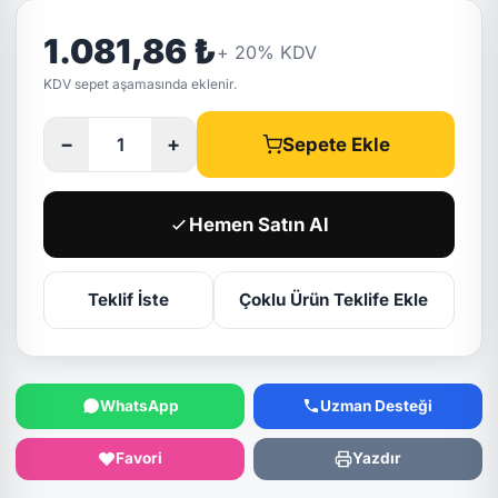
1.081,86 ₺
+
20
% KDV
KDV sepet aşamasında eklenir.
−
+
Sepete Ekle
Hemen Satın Al
Teklif İste
Çoklu Ürün Teklife Ekle
WhatsApp
Uzman Desteği
Favori
Yazdır