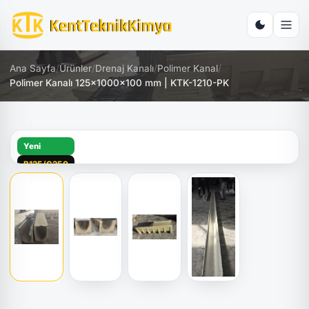
Ana Sayfa
/
Ürünler
/
Drenaj Kanalı
/
Polimer Kanal
/
Polimer Kanalı 125x1000x100 mm | KTK-1210-PK
Yeni
B125/C250