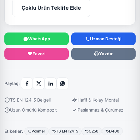
Çoklu Ürün Teklife Ekle
WhatsApp
Uzman Desteği
Favori
Yazdır
Paylaş:
TS EN 124-5 Belgeli
Hafif & Kolay Montaj
Uzun Ömürlü Kompozit
Paslanmaz & Çürümez
Etiketler:
Polimer
TS EN 124-5
C250
D400