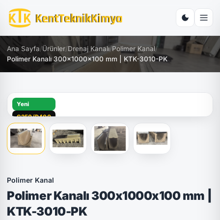
Ana Sayfa
/
Ürünler
/
Drenaj Kanalı
/
Polimer Kanal
/
Polimer Kanalı 300x1000x100 mm | KTK-3010-PK
Yeni
C250/D400
Polimer Kanal
Polimer Kanalı 300x1000x100 mm |
KTK-3010-PK