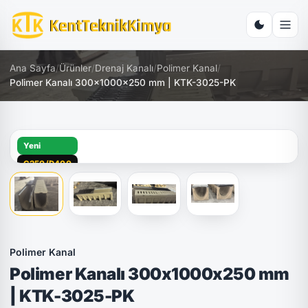
Ana Sayfa
/
Ürünler
/
Drenaj Kanalı
/
Polimer Kanal
/
Polimer Kanalı 300x1000x250 mm | KTK-3025-PK
Yeni
C250/D400
Polimer Kanal
Polimer Kanalı 300x1000x250 mm
| KTK-3025-PK