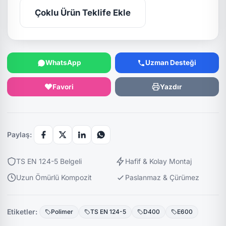
Çoklu Ürün Teklife Ekle
WhatsApp
Uzman Desteği
Favori
Yazdır
Paylaş:
TS EN 124-5 Belgeli
Hafif & Kolay Montaj
Uzun Ömürlü Kompozit
Paslanmaz & Çürümez
Etiketler:
Polimer
TS EN 124-5
D400
E600