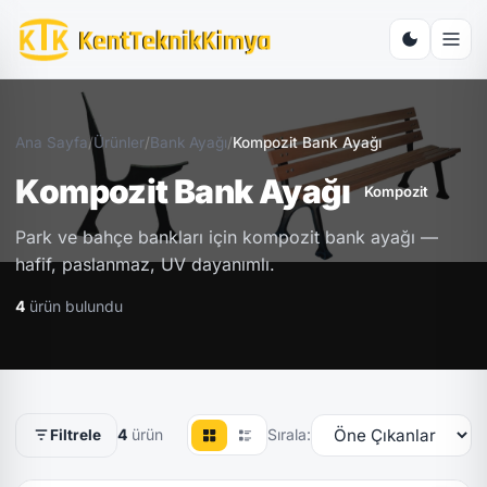
Ana Sayfa
/
Ürünler
/
Bank Ayağı
/
Kompozit Bank Ayağı
Kompozit Bank Ayağı
Kompozit
Park ve bahçe bankları için kompozit bank ayağı —
hafif, paslanmaz, UV dayanımlı.
4
ürün bulundu
4
ürün
Sırala:
Filtrele