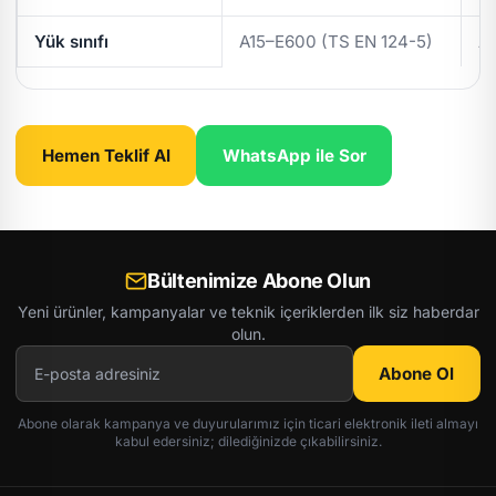
Yük sınıfı
A15–E600 (TS EN 124-5)
A
Hemen Teklif Al
WhatsApp ile Sor
Bültenimize Abone Olun
Yeni ürünler, kampanyalar ve teknik içeriklerden ilk siz haberdar
olun.
Abone Ol
Abone olarak kampanya ve duyurularımız için ticari elektronik ileti almayı
kabul edersiniz; dilediğinizde çıkabilirsiniz.