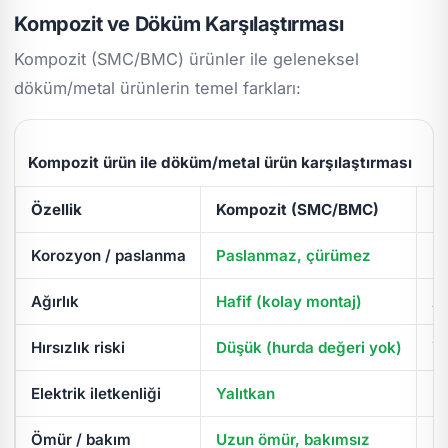
Kompozit ve Döküm Karşılaştırması
Kompozit (SMC/BMC) ürünler ile geleneksel
döküm/metal ürünlerin temel farkları:
Kompozit ürün ile döküm/metal ürün karşılaştırması
Özellik
Kompozit (SMC/BMC)
D
Korozyon / paslanma
Paslanmaz, çürümez
Pa
Ağırlık
Hafif (kolay montaj)
Ağ
Hırsızlık riski
Düşük (hurda değeri yok)
Yü
Elektrik iletkenliği
Yalıtkan
İl
Ömür / bakım
Uzun ömür, bakımsız
Pe