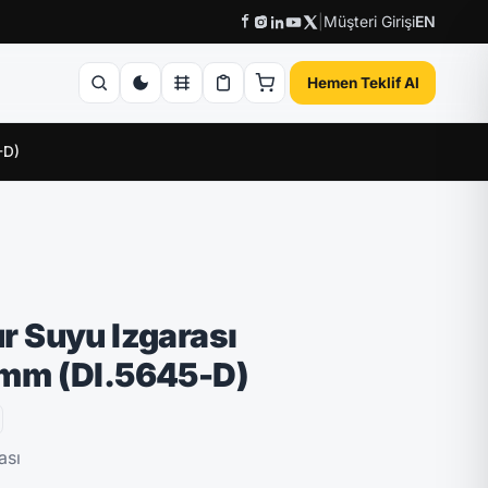
|
Müşteri Girişi
EN
Hemen Teklif Al
-D)
ı
 Suyu Izgarası
mm (DI.5645-D)
ası