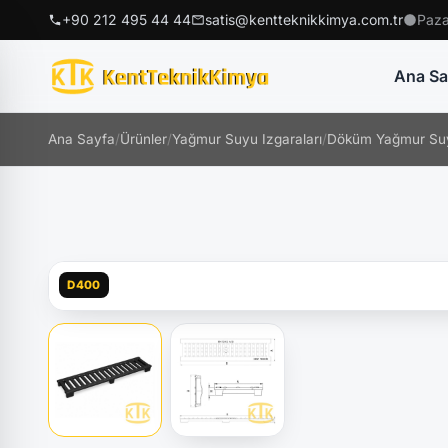
+90 212 495 44 44
satis@kentteknikkimya.com.tr
Paza
Ana Sa
Ana Sayfa
/
Ürünler
/
Yağmur Suyu Izgaraları
/
Döküm Yağmur Suy
D400