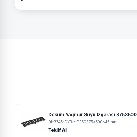
Döküm Yağmur Suyu Izgarası 375x500
DI-3745-D
Yük: C250
375x500x45 mm
Teklif Al