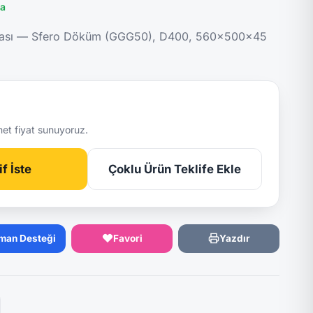
ta
rası — Sfero Döküm (GGG50), D400, 560x500x45
net fiyat sunuyoruz.
f İste
Çoklu Ürün Teklife Ekle
man Desteği
Favori
Yazdır