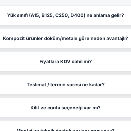
Yük sınıfı (A15, B125, C250, D400) ne anlama gelir?
Kompozit ürünler döküm/metale göre neden avantajlı?
Fiyatlara KDV dahil mi?
Teslimat / termin süresi ne kadar?
Kilit ve conta seçeneği var mı?
Montaj ve teknik destek veriyor musunuz?