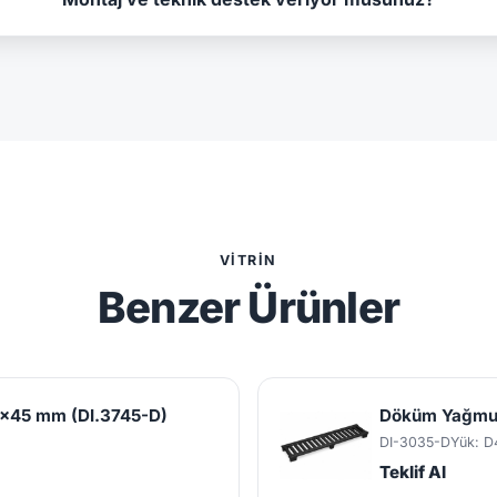
VITRIN
Benzer Ürünler
x45 mm (DI.3745-D)
Döküm Yağmur
DI-3035-D
Yük: D
Teklif Al