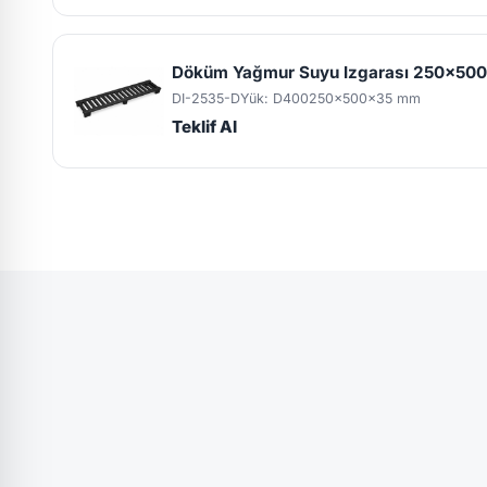
Döküm Yağmur Suyu Izgarası 250x500
DI-2535-D
Yük: D400
250x500x35 mm
Teklif Al