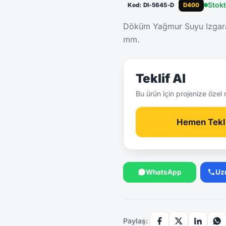
Stok
Kod: DI-5645-D
D400
Döküm Yağmur Suyu Izga
mm.
Teklif Al
Bu ürün için projenize özel 
Hemen Tekli
WhatsApp
Uz
Paylaş: