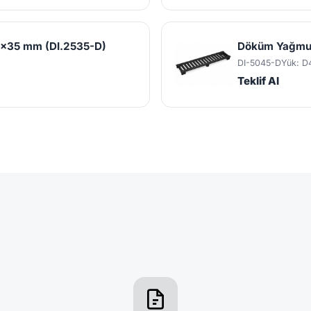
x35 mm (DI.2535-D)
Döküm Yağmur
DI-5045-D
Yük: D
Teklif Al