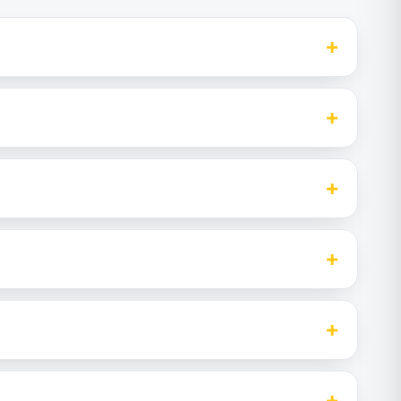
+
+
+
+
+
+