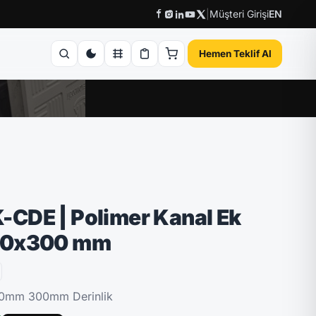
|
Müşteri Girişi
EN
Hemen Teklif Al
CDE | Polimer Kanal Ek
00x300 mm
00mm 300mm Derinlik