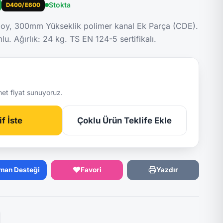
Stokta
D400/E600
y, 300mm Yükseklik polimer kanal Ek Parça (CDE).
. Ağırlık: 24 kg. TS EN 124-5 sertifikalı.
net fiyat sunuyoruz.
f İste
Çoklu Ürün Teklife Ekle
man Desteği
Favori
Yazdır