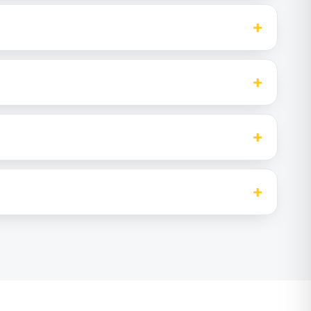
+
+
+
+