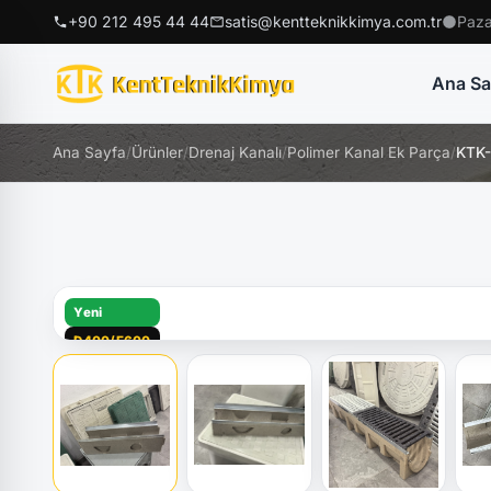
+90 212 495 44 44
satis@kentteknikkimya.com.tr
Paza
Ana Sa
Ana Sayfa
/
Ürünler
/
Drenaj Kanalı
/
Polimer Kanal Ek Parça
/
KTK-
Yeni
D400/E600