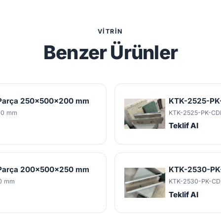
VITRIN
Benzer Ürünler
k Parça 250x500x200 mm
KTK-2525-PK-
00 mm
KTK-2525-PK-CD
Teklif Al
k Parça 200x500x250 mm
KTK-2530-PK-
0 mm
KTK-2530-PK-CD
Teklif Al