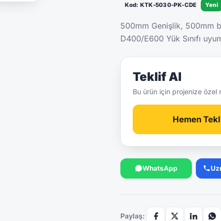
Kod: KTK-5030-PK-CDE
Yeni
500mm Genişlik, 500mm bo
D400/E600 Yük Sınıfı uyumlu
Teklif Al
Bu ürün için projenize özel 
Hemen Tekli
WhatsApp
Uz
Paylaş: