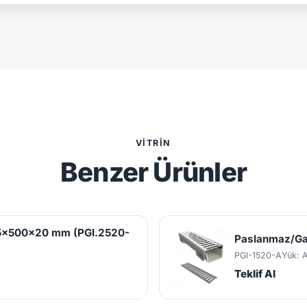
VITRIN
Benzer Ürünler
25x500x20 mm (PGI.2520-
Paslanmaz/Ga
PGI-1520-A
Yük: 
Teklif Al