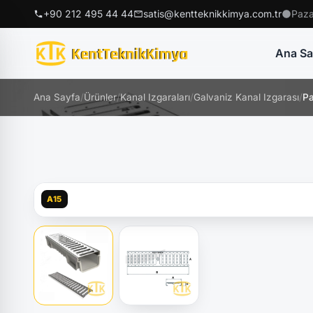
+90 212 495 44 44
satis@kentteknikkimya.com.tr
Paza
Ana Sa
Ana Sayfa
/
Ürünler
/
Kanal Izgaraları
/
Galvaniz Kanal Izgarası
/
Pa
A15