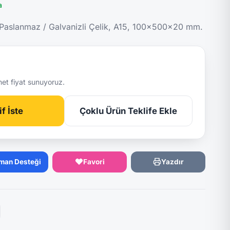
a
 Paslanmaz / Galvanizli Çelik, A15, 100x500x20 mm.
net fiyat sunuyoruz.
f İste
Çoklu Ürün Teklife Ekle
man Desteği
Favori
Yazdır