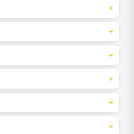
+
+
+
+
+
+