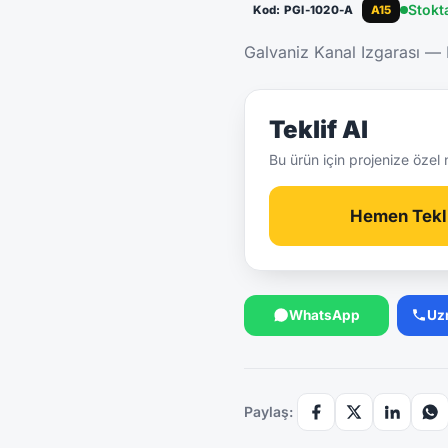
Stokt
Kod: PGI-1020-A
A15
Galvaniz Kanal Izgarası —
Teklif Al
Bu ürün için projenize özel 
Hemen Tekli
WhatsApp
Uz
Paylaş: