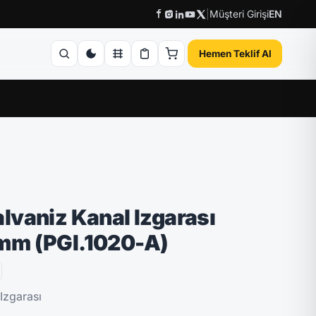
|
Müşteri Girişi
EN
Hemen Teklif Al
vaniz Kanal Izgarası
mm (PGI.1020-A)
Izgarası