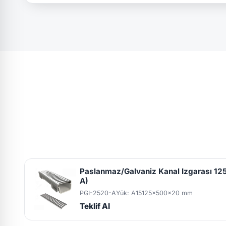
Paslanmaz/Galvaniz Kanal Izgarası 1
A)
PGI-2520-A
Yük: A15
125x500x20 mm
Teklif Al