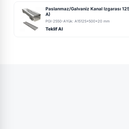
Paslanmaz/Galvaniz Kanal Izgarası 1
A)
PGI-2550-A
Yük: A15
125x500x20 mm
Teklif Al